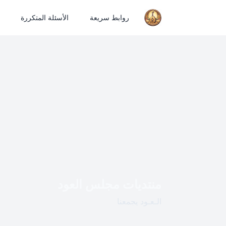
روابط سريعة
الأسئلة المتكررة
منتديات مجلس العود
الـعـود يجمعنا