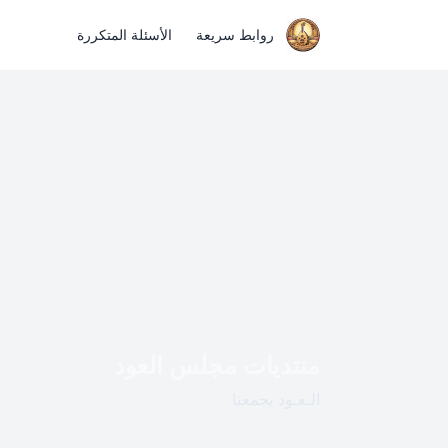
روابط سريعة
الأسئلة المتكررة
منتديات مجلس العود
الـعـود يجمعنا