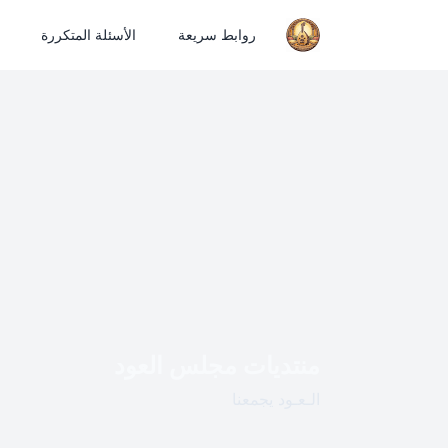
روابط سريعة
الأسئلة المتكررة
منتديات مجلس العود
الـعـود يجمعنا