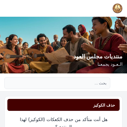
منتديات مجلس العود
الـعـود يجمعنا
بحث متقدم
حذف الكوكيز
هل أنت متأكد من حذف الكعكات (الكوكيز) لهذا
المنتدى؟