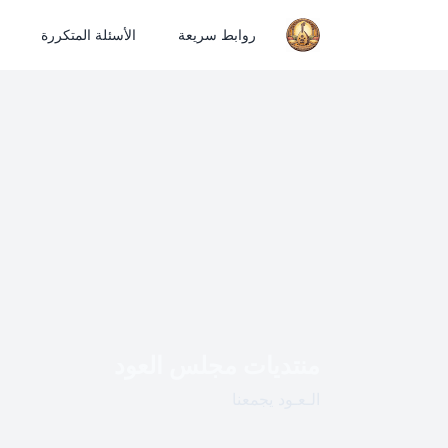
روابط سريعة
الأسئلة المتكررة
منتديات مجلس العود
الـعـود يجمعنا