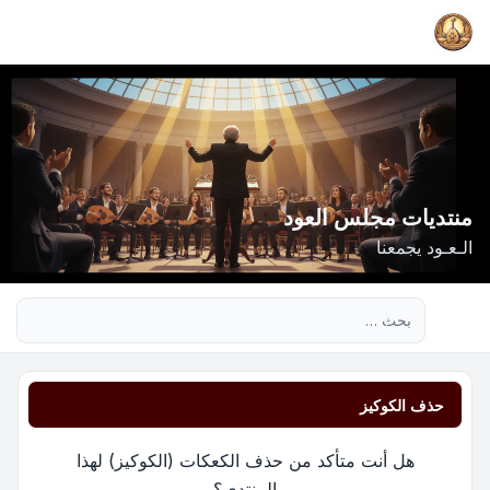
منتديات مجلس العود
الـعـود يجمعنا
بحث متقدم
حذف الكوكيز
هل أنت متأكد من حذف الكعكات (الكوكيز) لهذا
المنتدى؟