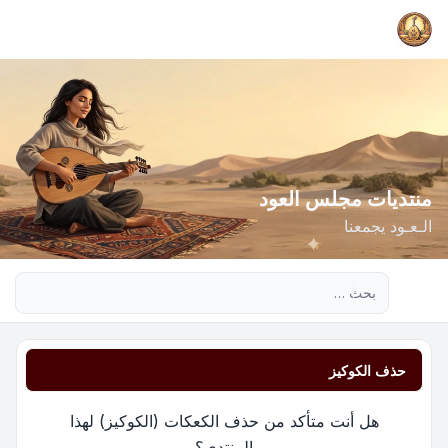
منتديات مجلس العود
الـعـود يجمعنا
بحث متقدم
حذف الكوكيز
هل أنت متأكد من حذف الكعكات (الكوكيز) لهذا
المنتدى؟