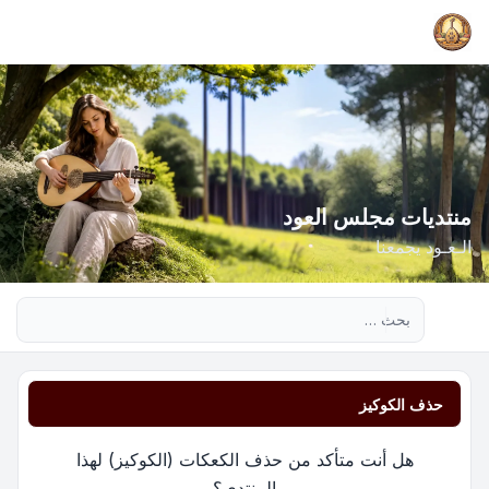
منتديات مجلس العود
الـعـود يجمعنا
بحث متقدم
حذف الكوكيز
هل أنت متأكد من حذف الكعكات (الكوكيز) لهذا
المنتدى؟