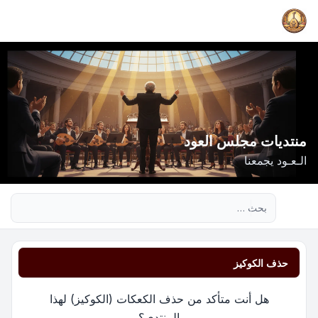
منتديات مجلس العود
الـعـود يجمعنا
بحث متقدم
حذف الكوكيز
هل أنت متأكد من حذف الكعكات (الكوكيز) لهذا
المنتدى؟