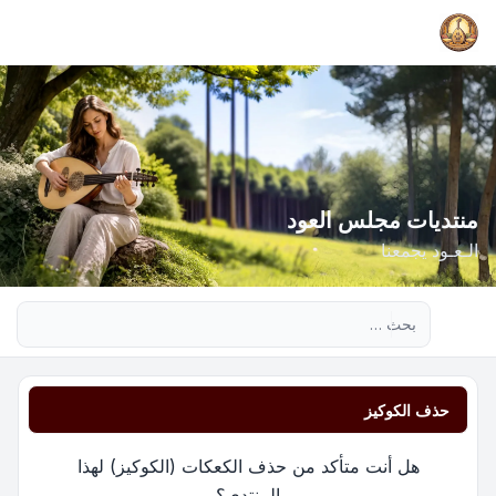
منتديات مجلس العود
الـعـود يجمعنا
بحث متقدم
حذف الكوكيز
هل أنت متأكد من حذف الكعكات (الكوكيز) لهذا
المنتدى؟