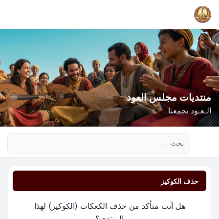
منتديات مجلس العود
الـعـود يجمعنا
بحث متقدم
حذف الكوكيز
هل أنت متأكد من حذف الكعكات (الكوكيز) لهذا
المنتدى؟