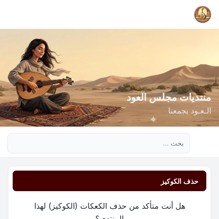
منتديات مجلس العود
الـعـود يجمعنا
بحث متقدم
حذف الكوكيز
هل أنت متأكد من حذف الكعكات (الكوكيز) لهذا
المنتدى؟