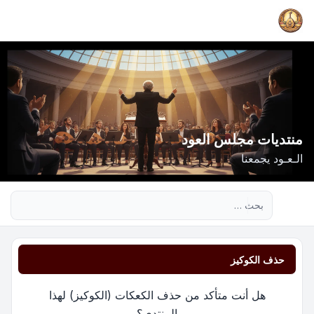
منتديات مجلس العود
الـعـود يجمعنا
بحث متقدم
حذف الكوكيز
هل أنت متأكد من حذف الكعكات (الكوكيز) لهذا
المنتدى؟