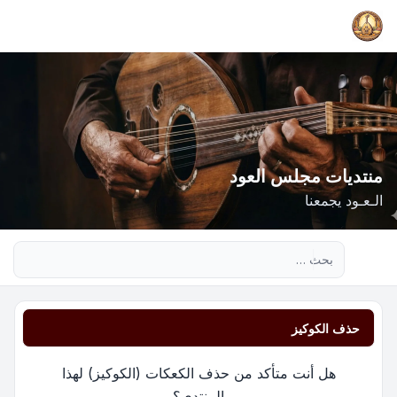
منتديات مجلس العود
الـعـود يجمعنا
بحث متقدم
حذف الكوكيز
هل أنت متأكد من حذف الكعكات (الكوكيز) لهذا
المنتدى؟