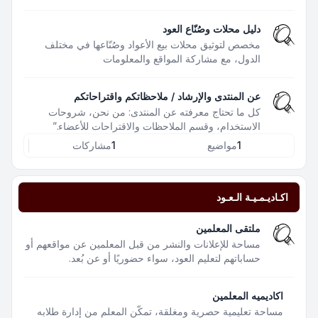
دليل محلات وصُنّاع العود
مخصص لتوثيق محلات بيع الأعواد وصُنّاعها في مختلف
الدول، مع مشاركة المواقع والمعلومات
عن المنتدى والإرشاد / ملاحظاتكم واقتراحاتكم
كل ما تحتاج معرفته عن المنتدى: من نحن، شروحات
الاستخدام، وقسم الملاحظات والاقتراحات للأعضاء.”
1
مواضيع
1
مشاركات
اكـاديـمـيـة الـعـود
ملتقى المعلمين
مساحة للإعلانات والنشر من قبل المعلمين عن مواقعهم أو
حساباتهم لتعليم العود، سواء حضوريًا أو عن بُعد.
اكاديميه المعلمين
مساحة تعليمية حصرية ومغلقة، تمكّن المعلم من إدارة طلابه