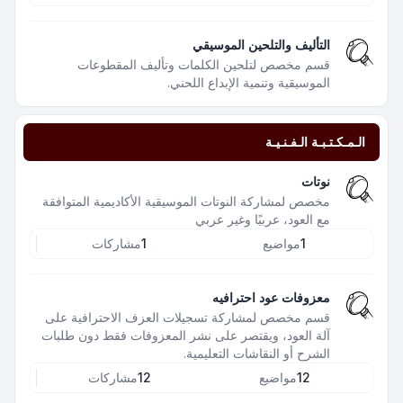
التأليف والتلحين الموسيقي
قسم مخصص لتلحين الكلمات وتأليف المقطوعات
الموسيقية وتنمية الإبداع اللحني.
الـمـكـتـبـة الـفـنـيـة
نوتات
مخصص لمشاركة النوتات الموسيقية الأكاديمية المتوافقة
مع العود، عربيًا وغير عربي
1
مواضيع
1
مشاركات
معزوفات عود احترافيه
قسم مخصص لمشاركة تسجيلات العزف الاحترافية على
آلة العود، ويقتصر على نشر المعزوفات فقط دون طلبات
الشرح أو النقاشات التعليمية.
12
مواضيع
12
مشاركات