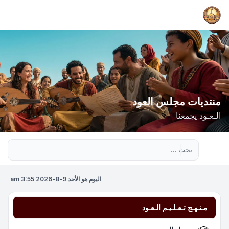
منتديات مجلس العود
الـعـود يجمعنا
بحث متقدم
اليوم هو الأحد 9-8-2026 3:55 am
مـنـهـج تـعـلـيـم الـعـود