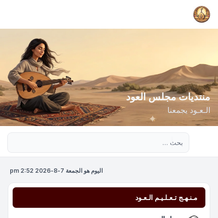
منتديات مجلس العود
الـعـود يجمعنا
بحث متقدم
اليوم هو الجمعة 7-8-2026 2:52 pm
مـنـهـج تـعـلـيـم الـعـود