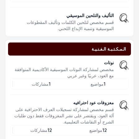
التأليف والتلحين الموسيقي
قسم مخصص لتلحين الكلمات وتأليف المقطوعات
الموسيقية وتنمية الإبداع اللحني.
الـمـكـتـبـة الـفـنـيـة
نوتات
مخصص لمشاركة النوتات الموسيقية الأكاديمية المتوافقة
مع العود، عربيًا وغير عربي
1
مواضيع
1
مشاركات
معزوفات عود احترافيه
قسم مخصص لمشاركة تسجيلات العزف الاحترافية على
آلة العود، ويقتصر على نشر المعزوفات فقط دون طلبات
الشرح أو النقاشات التعليمية.
12
مواضيع
12
مشاركات