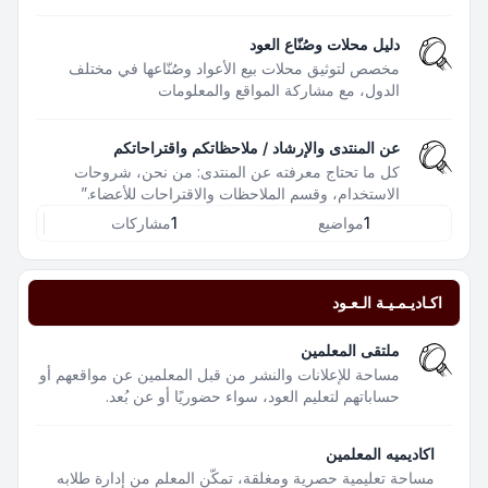
دليل محلات وصُنّاع العود
مخصص لتوثيق محلات بيع الأعواد وصُنّاعها في مختلف
الدول، مع مشاركة المواقع والمعلومات
عن المنتدى والإرشاد / ملاحظاتكم واقتراحاتكم
كل ما تحتاج معرفته عن المنتدى: من نحن، شروحات
الاستخدام، وقسم الملاحظات والاقتراحات للأعضاء.”
1
مواضيع
1
مشاركات
اكـاديـمـيـة الـعـود
ملتقى المعلمين
مساحة للإعلانات والنشر من قبل المعلمين عن مواقعهم أو
حساباتهم لتعليم العود، سواء حضوريًا أو عن بُعد.
اكاديميه المعلمين
مساحة تعليمية حصرية ومغلقة، تمكّن المعلم من إدارة طلابه