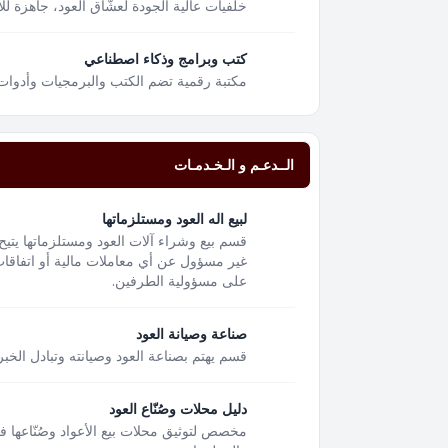
خلفيات عالية الجودة لعشّاق العود، جاهزة لل
كتب وبرامج وذكاء اصطناعي
مكتبة رقمية تضم الكتب والبرمجيات وأدوات
الــدعـم و الـخـدمـات
لبيع اله العود ومستلزماتها
قسم بيع وشراء آلات العود ومستلزماتها يتيح
غير مسؤول عن أي معاملات مالية أو اتفاقات 
على مسؤولية الطرفين.
صناعة وصيانة العود
قسم يهتم بصناعة العود وصيانته وتبادل الخبر
دليل محلات وصُنّاع العود
مخصص لتوثيق محلات بيع الأعواد وصُنّاعها 