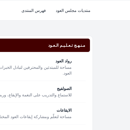
منتديات مجلس العود
فهرس المنتدى
مـنـهـج تـعـلـيـم الـعـود
رواد العود
مساحة للمبتدئين والمحترفين لتبادل الخبرات
العود.
الصولفيج
للاستماع والتدريب على النغمة والإيقاع، ور
الايقاعات
مساحة لتعلّم ومشاركة إيقاعات العود المختل