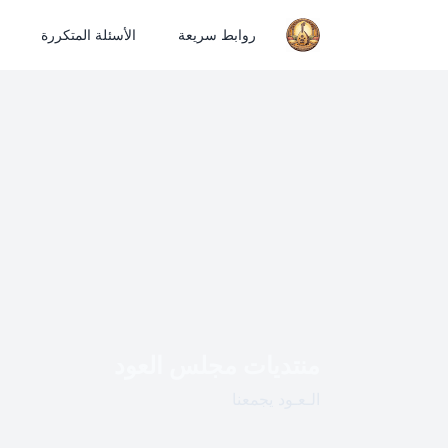
روابط سريعة
الأسئلة المتكررة
منتديات مجلس العود
الـعـود يجمعنا