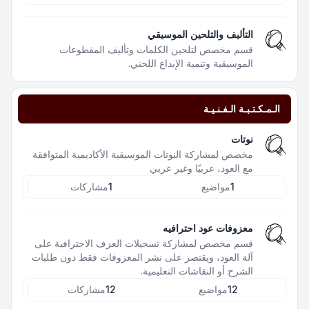
التأليف والتلحين الموسيقي
قسم مخصص لتلحين الكلمات وتأليف المقطوعات
الموسيقية وتنمية الإبداع اللحني.
الـمـكـتـبـة الـفـنـيـة
نوتات
مخصص لمشاركة النوتات الموسيقية الأكاديمية المتوافقة
مع العود، عربيًا وغير عربي
1
مواضيع
1
مشاركات
معزوفات عود احترافيه
قسم مخصص لمشاركة تسجيلات العزف الاحترافية على
آلة العود، ويقتصر على نشر المعزوفات فقط دون طلبات
الشرح أو النقاشات التعليمية.
12
مواضيع
12
مشاركات