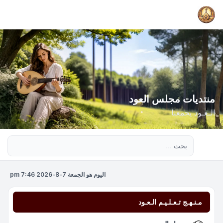
منتديات مجلس العود
الـعـود يجمعنا
بحث متقدم
اليوم هو الجمعة 7-8-2026 7:46 pm
مـنـهـج تـعـلـيـم الـعـود