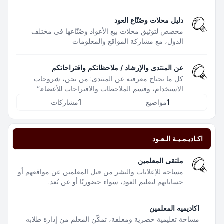
دليل محلات وصُنّاع العود
مخصص لتوثيق محلات بيع الأعواد وصُنّاعها في مختلف
الدول، مع مشاركة المواقع والمعلومات
عن المنتدى والإرشاد / ملاحظاتكم واقتراحاتكم
كل ما تحتاج معرفته عن المنتدى: من نحن، شروحات
الاستخدام، وقسم الملاحظات والاقتراحات للأعضاء.”
1
مواضيع
1
مشاركات
اكـاديـمـيـة الـعـود
ملتقى المعلمين
مساحة للإعلانات والنشر من قبل المعلمين عن مواقعهم أو
حساباتهم لتعليم العود، سواء حضوريًا أو عن بُعد.
اكاديميه المعلمين
مساحة تعليمية حصرية ومغلقة، تمكّن المعلم من إدارة طلابه