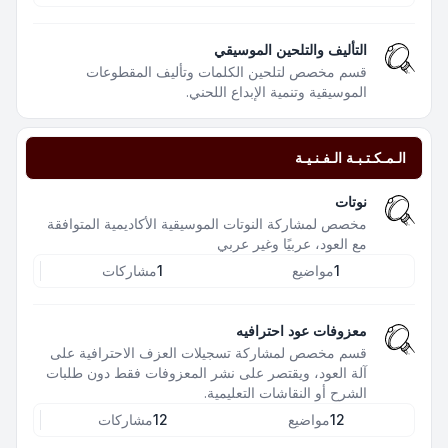
التأليف والتلحين الموسيقي
قسم مخصص لتلحين الكلمات وتأليف المقطوعات
الموسيقية وتنمية الإبداع اللحني.
الـمـكـتـبـة الـفـنـيـة
نوتات
مخصص لمشاركة النوتات الموسيقية الأكاديمية المتوافقة
مع العود، عربيًا وغير عربي
1
مواضيع
1
مشاركات
معزوفات عود احترافيه
قسم مخصص لمشاركة تسجيلات العزف الاحترافية على
آلة العود، ويقتصر على نشر المعزوفات فقط دون طلبات
الشرح أو النقاشات التعليمية.
12
مواضيع
12
مشاركات