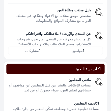
دليل محلات وصُنّاع العود
مخصص لتوثيق محلات بيع الأعواد وصُنّاعها في مختلف
الدول، مع مشاركة المواقع والمعلومات
عن المنتدى والإرشاد / ملاحظاتكم واقتراحاتكم
كل ما تحتاج معرفته عن المنتدى: من نحن، شروحات
الاستخدام، وقسم الملاحظات والاقتراحات للأعضاء.”
1
مواضيع
1
مشاركات
اكـاديـمـيـة الـعـود
ملتقى المعلمين
مساحة للإعلانات والنشر من قبل المعلمين عن مواقعهم أو
حساباتهم لتعليم العود، سواء حضوريًا أو عن بُعد.
اكاديميه المعلمين
مساحة تعليمية حصرية ومغلقة، تمكّن المعلم من إدارة طلابه