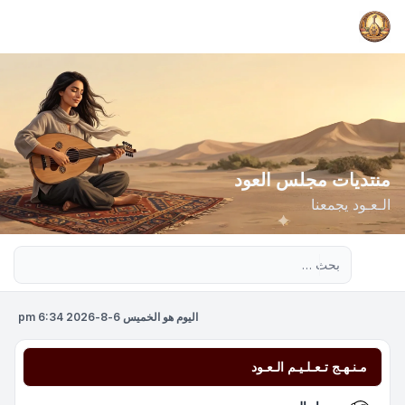
منتديات مجلس العود
الـعـود يجمعنا
بحث متقدم
اليوم هو الخميس 6-8-2026 6:34 pm
مـنـهـج تـعـلـيـم الـعـود