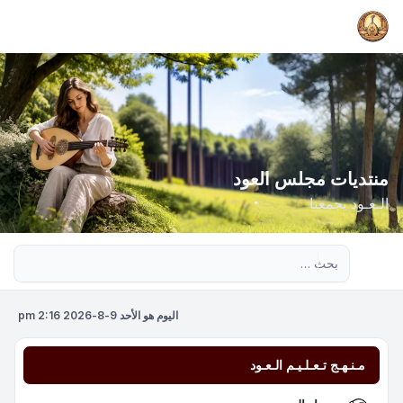
منتديات مجلس العود
الـعـود يجمعنا
بحث متقدم
اليوم هو الأحد 9-8-2026 2:16 pm
مـنـهـج تـعـلـيـم الـعـود