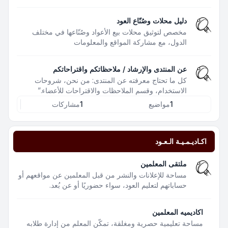
دليل محلات وصُنّاع العود
مخصص لتوثيق محلات بيع الأعواد وصُنّاعها في مختلف
الدول، مع مشاركة المواقع والمعلومات
عن المنتدى والإرشاد / ملاحظاتكم واقتراحاتكم
كل ما تحتاج معرفته عن المنتدى: من نحن، شروحات
الاستخدام، وقسم الملاحظات والاقتراحات للأعضاء.”
1
مواضيع
1
مشاركات
اكـاديـمـيـة الـعـود
ملتقى المعلمين
مساحة للإعلانات والنشر من قبل المعلمين عن مواقعهم أو
حساباتهم لتعليم العود، سواء حضوريًا أو عن بُعد.
اكاديميه المعلمين
مساحة تعليمية حصرية ومغلقة، تمكّن المعلم من إدارة طلابه