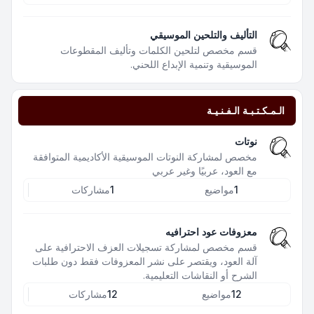
التأليف والتلحين الموسيقي
قسم مخصص لتلحين الكلمات وتأليف المقطوعات
الموسيقية وتنمية الإبداع اللحني.
الـمـكـتـبـة الـفـنـيـة
نوتات
مخصص لمشاركة النوتات الموسيقية الأكاديمية المتوافقة
مع العود، عربيًا وغير عربي
1
مواضيع
1
مشاركات
معزوفات عود احترافيه
قسم مخصص لمشاركة تسجيلات العزف الاحترافية على
آلة العود، ويقتصر على نشر المعزوفات فقط دون طلبات
الشرح أو النقاشات التعليمية.
12
مواضيع
12
مشاركات