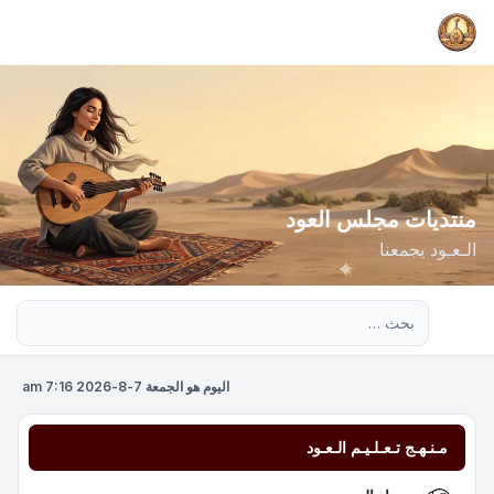
منتديات مجلس العود
الـعـود يجمعنا
بحث متقدم
اليوم هو الجمعة 7-8-2026 7:16 am
مـنـهـج تـعـلـيـم الـعـود