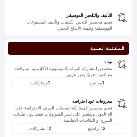
التأليف والتلحين الموسيقي
قسم مخصص لتلحين الكلمات وتأليف المقطوعات
الموسيقية وتنمية الإبداع اللحني.
الـمـكـتـبـة الـفـنـيـة
نوتات
مخصص لمشاركة النوتات الموسيقية الأكاديمية المتوافقة
مع العود، عربيًا وغير عربي
1
مواضيع
1
مشاركات
معزوفات عود احترافيه
قسم مخصص لمشاركة تسجيلات العزف الاحترافية على
آلة العود، ويقتصر على نشر المعزوفات فقط دون طلبات
الشرح أو النقاشات التعليمية.
12
مواضيع
12
مشاركات