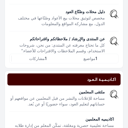
دليل محلات وصُنّاع العود
مخصص لتوثيق محلات بيع الأعواد وصُنّاعها في مختلف
الدول، مع مشاركة المواقع والمعلومات
عن المنتدى والإرشاد / ملاحظاتكم واقتراحاتكم
كل ما تحتاج معرفته عن المنتدى: من نحن، شروحات
الاستخدام، وقسم الملاحظات والاقتراحات للأعضاء.”
1
مواضيع
1
مشاركات
اكـاديـمـيـة الـعـود
ملتقى المعلمين
مساحة للإعلانات والنشر من قبل المعلمين عن مواقعهم أو
حساباتهم لتعليم العود، سواء حضوريًا أو عن بُعد.
اكاديميه المعلمين
مساحة تعليمية حصرية ومغلقة، تمكّن المعلم من إدارة طلابه