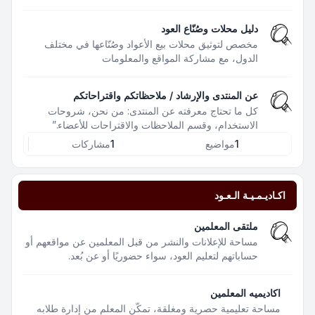
دليل محلات وصُنّاع العود
مخصص لتوثيق محلات بيع الأعواد وصُنّاعها في مختلف
الدول، مع مشاركة المواقع والمعلومات
عن المنتدى والإرشاد / ملاحظاتكم واقتراحاتكم
كل ما تحتاج معرفته عن المنتدى: من نحن، شروحات
الاستخدام، وقسم الملاحظات والاقتراحات للأعضاء.”
1
مواضيع
1
مشاركات
اكـاديـمـيـة الـعـود
ملتقى المعلمين
مساحة للإعلانات والنشر من قبل المعلمين عن مواقعهم أو
حساباتهم لتعليم العود، سواء حضوريًا أو عن بُعد.
اكاديميه المعلمين
مساحة تعليمية حصرية ومغلقة، تمكّن المعلم من إدارة طلابه