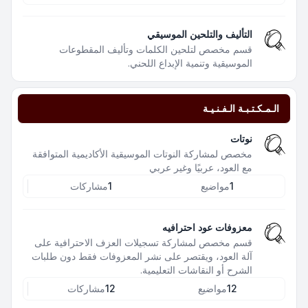
التأليف والتلحين الموسيقي
قسم مخصص لتلحين الكلمات وتأليف المقطوعات
الموسيقية وتنمية الإبداع اللحني.
الـمـكـتـبـة الـفـنـيـة
نوتات
مخصص لمشاركة النوتات الموسيقية الأكاديمية المتوافقة
مع العود، عربيًا وغير عربي
1
مواضيع
1
مشاركات
معزوفات عود احترافيه
قسم مخصص لمشاركة تسجيلات العزف الاحترافية على
آلة العود، ويقتصر على نشر المعزوفات فقط دون طلبات
الشرح أو النقاشات التعليمية.
12
مواضيع
12
مشاركات