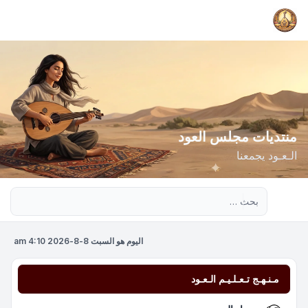
منتديات مجلس العود
الـعـود يجمعنا
بحث متقدم
اليوم هو السبت 8-8-2026 4:10 am
مـنـهـج تـعـلـيـم الـعـود