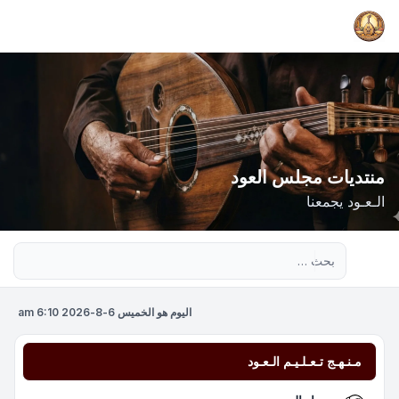
منتديات مجلس العود
الـعـود يجمعنا
بحث متقدم
اليوم هو الخميس 6-8-2026 6:10 am
مـنـهـج تـعـلـيـم الـعـود