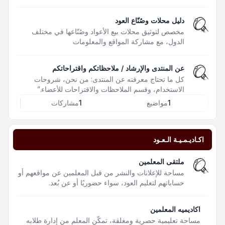
دليل محلات وصُنّاع العود
مخصص لتوثيق محلات بيع الأعواد وصُنّاعها في مختلف
الدول، مع مشاركة المواقع والمعلومات
عن المنتدى والإرشاد / ملاحظاتكم واقتراحاتكم
كل ما تحتاج معرفته عن المنتدى: من نحن، شروحات
الاستخدام، وقسم الملاحظات والاقتراحات للأعضاء.”
1
مواضيع
1
مشاركات
اكـاديـمـيـة الـعـود
ملتقى المعلمين
مساحة للإعلانات والنشر من قبل المعلمين عن مواقعهم أو
حساباتهم لتعليم العود، سواء حضوريًا أو عن بُعد.
اكاديميه المعلمين
مساحة تعليمية حصرية ومغلقة، تمكّن المعلم من إدارة طلابه