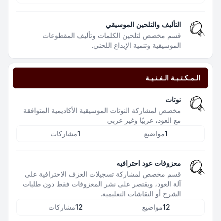
التأليف والتلحين الموسيقي
قسم مخصص لتلحين الكلمات وتأليف المقطوعات
الموسيقية وتنمية الإبداع اللحني.
الـمـكـتـبـة الـفـنـيـة
نوتات
مخصص لمشاركة النوتات الموسيقية الأكاديمية المتوافقة
مع العود، عربيًا وغير عربي
1
مواضيع
1
مشاركات
معزوفات عود احترافيه
قسم مخصص لمشاركة تسجيلات العزف الاحترافية على
آلة العود، ويقتصر على نشر المعزوفات فقط دون طلبات
الشرح أو النقاشات التعليمية.
12
مواضيع
12
مشاركات