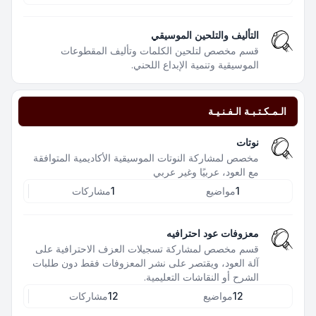
التأليف والتلحين الموسيقي
قسم مخصص لتلحين الكلمات وتأليف المقطوعات
الموسيقية وتنمية الإبداع اللحني.
الـمـكـتـبـة الـفـنـيـة
نوتات
مخصص لمشاركة النوتات الموسيقية الأكاديمية المتوافقة
مع العود، عربيًا وغير عربي
1
مواضيع
1
مشاركات
معزوفات عود احترافيه
قسم مخصص لمشاركة تسجيلات العزف الاحترافية على
آلة العود، ويقتصر على نشر المعزوفات فقط دون طلبات
الشرح أو النقاشات التعليمية.
12
مواضيع
12
مشاركات