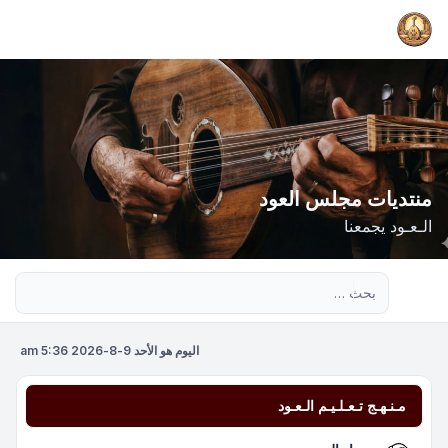
منتديات مجلس العود
الـعـود يجمعنا
بحث متقدم
اليوم هو الأحد 9-8-2026 5:36 am
مـنـهـج تـعـلـيـم الـعـود