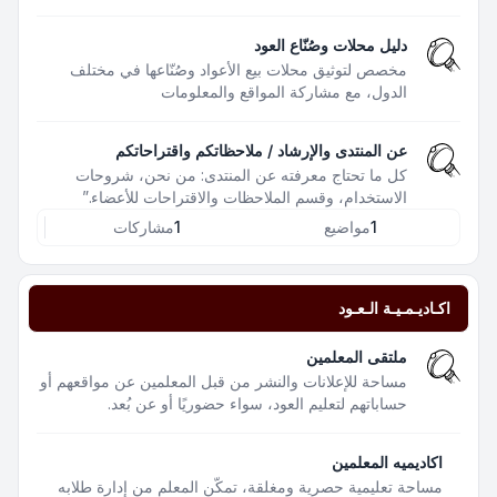
دليل محلات وصُنّاع العود
مخصص لتوثيق محلات بيع الأعواد وصُنّاعها في مختلف
الدول، مع مشاركة المواقع والمعلومات
عن المنتدى والإرشاد / ملاحظاتكم واقتراحاتكم
كل ما تحتاج معرفته عن المنتدى: من نحن، شروحات
الاستخدام، وقسم الملاحظات والاقتراحات للأعضاء.”
1
مواضيع
1
مشاركات
اكـاديـمـيـة الـعـود
ملتقى المعلمين
مساحة للإعلانات والنشر من قبل المعلمين عن مواقعهم أو
حساباتهم لتعليم العود، سواء حضوريًا أو عن بُعد.
اكاديميه المعلمين
مساحة تعليمية حصرية ومغلقة، تمكّن المعلم من إدارة طلابه