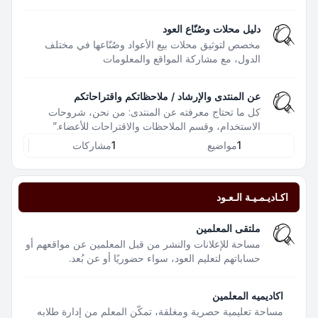
دليل محلات وصُنّاع العود
مخصص لتوثيق محلات بيع الأعواد وصُنّاعها في مختلف
الدول، مع مشاركة المواقع والمعلومات
عن المنتدى والإرشاد / ملاحظاتكم واقتراحاتكم
كل ما تحتاج معرفته عن المنتدى: من نحن، شروحات
الاستخدام، وقسم الملاحظات والاقتراحات للأعضاء.”
1
مواضيع
1
مشاركات
اكـاديـمـيـة الـعـود
ملتقى المعلمين
مساحة للإعلانات والنشر من قبل المعلمين عن مواقعهم أو
حساباتهم لتعليم العود، سواء حضوريًا أو عن بُعد.
اكاديميه المعلمين
مساحة تعليمية حصرية ومغلقة، تمكّن المعلم من إدارة طلابه