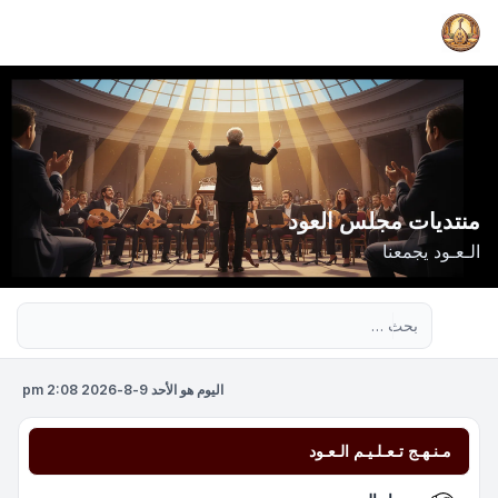
منتديات مجلس العود
الـعـود يجمعنا
بحث متقدم
اليوم هو الأحد 9-8-2026 2:08 pm
مـنـهـج تـعـلـيـم الـعـود