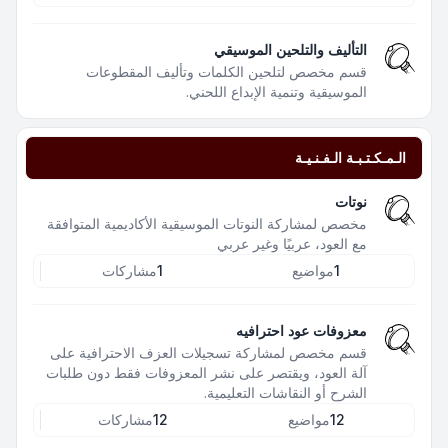
التأليف والتلحين الموسيقي
قسم مخصص لتلحين الكلمات وتأليف المقطوعات
الموسيقية وتنمية الإبداع اللحني.
الـمـكـتـبـة الـفـنـيـة
نوتات
مخصص لمشاركة النوتات الموسيقية الأكاديمية المتوافقة
مع العود، عربيًا وغير عربي
1
مواضيع
1
مشاركات
معزوفات عود احترافيه
قسم مخصص لمشاركة تسجيلات العزف الاحترافية على
آلة العود، ويقتصر على نشر المعزوفات فقط دون طلبات
الشرح أو النقاشات التعليمية.
12
مواضيع
12
مشاركات