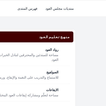
منتديات مجلس العود
فهرس المنتدى
مـنـهـج تـعـلـيـم الـعـود
رواد العود
مساحة للمبتدئين والمحترفين لتبادل الخبرات
العود.
الصولفيج
للاستماع والتدريب على النغمة والإيقاع، ور
الايقاعات
مساحة لتعلّم ومشاركة إيقاعات العود المختل