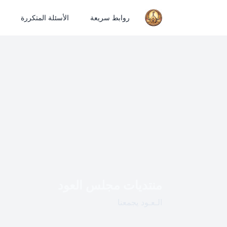
روابط سريعة
الأسئلة المتكررة
منتديات مجلس العود
الـعـود يجمعنا