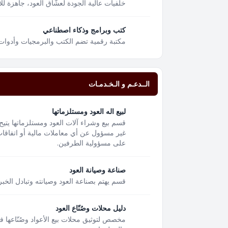
خلفيات عالية الجودة لعشّاق العود، جاهزة لل
كتب وبرامج وذكاء اصطناعي
مكتبة رقمية تضم الكتب والبرمجيات وأدوات
الــدعـم و الـخـدمـات
لبيع اله العود ومستلزماتها
قسم بيع وشراء آلات العود ومستلزماتها يتيح
غير مسؤول عن أي معاملات مالية أو اتفاقات 
على مسؤولية الطرفين.
صناعة وصيانة العود
قسم يهتم بصناعة العود وصيانته وتبادل الخبر
دليل محلات وصُنّاع العود
مخصص لتوثيق محلات بيع الأعواد وصُنّاعها 