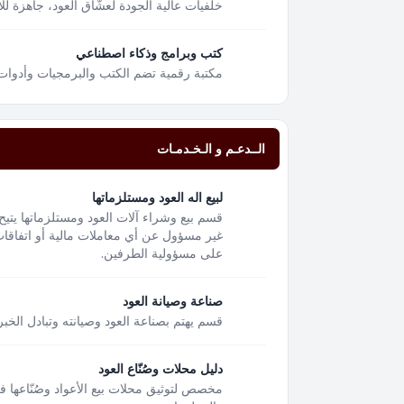
خلفيات عالية الجودة لعشّاق العود، جاهزة لل
كتب وبرامج وذكاء اصطناعي
مكتبة رقمية تضم الكتب والبرمجيات وأدوات
الــدعـم و الـخـدمـات
لبيع اله العود ومستلزماتها
قسم بيع وشراء آلات العود ومستلزماتها يتيح
غير مسؤول عن أي معاملات مالية أو اتفاقات 
على مسؤولية الطرفين.
صناعة وصيانة العود
قسم يهتم بصناعة العود وصيانته وتبادل الخبر
دليل محلات وصُنّاع العود
مخصص لتوثيق محلات بيع الأعواد وصُنّاعها 