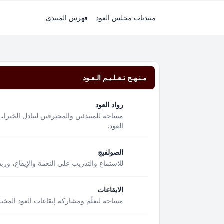
منتديات مجلس العود
فهرس المنتدى
مـنـهـج تـعـلـيـم الـعـود
رواد العود
مساحة للمبتدئين والمحترفين لتبادل الخبرات
العود.
الصولفيج
للاستماع والتدريب على النغمة والإيقاع، ور
الايقاعات
مساحة لتعلّم ومشاركة إيقاعات العود المختل