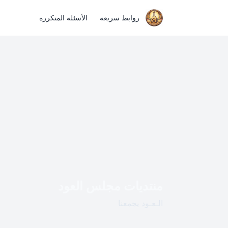
روابط سريعة
الأسئلة المتكررة
منتديات مجلس العود
الـعـود يجمعنا