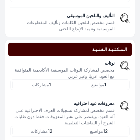
التأليف والتلحين الموسيقي
قسم مخصص لتلحين الكلمات وتأليف المقطوعات
الموسيقية وتنمية الإبداع اللحني.
الـمـكـتـبـة الـفـنـيـة
نوتات
مخصص لمشاركة النوتات الموسيقية الأكاديمية المتوافقة
مع العود، عربيًا وغير عربي
1
مواضيع
1
مشاركات
معزوفات عود احترافيه
قسم مخصص لمشاركة تسجيلات العزف الاحترافية على
آلة العود، ويقتصر على نشر المعزوفات فقط دون طلبات
الشرح أو النقاشات التعليمية.
12
مواضيع
12
مشاركات