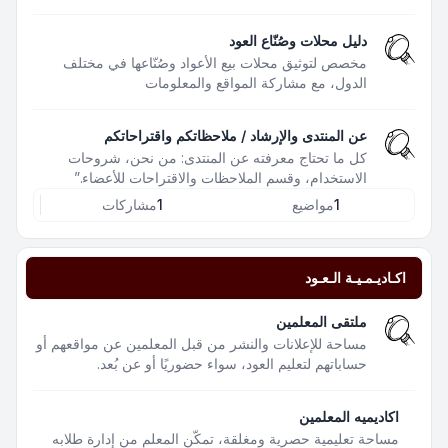
دليل محلات وصُنّاع العود
مخصص لتوثيق محلات بيع الأعواد وصُنّاعها في مختلف
الدول، مع مشاركة المواقع والمعلومات
عن المنتدى والإرشاد / ملاحظاتكم واقتراحاتكم
كل ما تحتاج معرفته عن المنتدى: من نحن، شروحات
الاستخدام، وقسم الملاحظات والاقتراحات للأعضاء.”
1
مواضيع
1
مشاركات
اكـاديـمـيـة الـعـود
ملتقى المعلمين
مساحة للإعلانات والنشر من قبل المعلمين عن مواقعهم أو
حساباتهم لتعليم العود، سواء حضوريًا أو عن بُعد.
اكاديميه المعلمين
مساحة تعليمية حصرية ومغلقة، تمكّن المعلم من إدارة طلابه