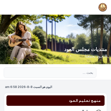
منتديات مجلس العود
الـعـود يجمعنا
بحث متقدم
اليوم هو السبت 8-8-2026 6:58 am
مـنـهـج تـعـلـيـم الـعـود