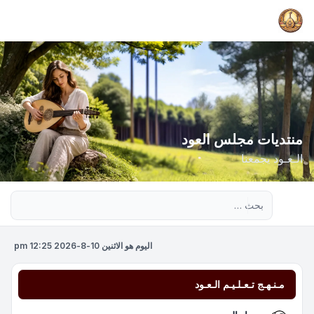
منتديات مجلس العود
الـعـود يجمعنا
بحث متقدم
اليوم هو الاثنين 10-8-2026 12:25 pm
مـنـهـج تـعـلـيـم الـعـود