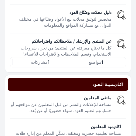
دليل محلات وصُنّاع العود
مخصص لتوثيق محلات بيع الأعواد وصُنّاعها في مختلف
الدول، مع مشاركة المواقع والمعلومات
عن المنتدى والإرشاد / ملاحظاتكم واقتراحاتكم
كل ما تحتاج معرفته عن المنتدى: من نحن، شروحات
الاستخدام، وقسم الملاحظات والاقتراحات للأعضاء.”
1
مواضيع
1
مشاركات
اكـاديـمـيـة الـعـود
ملتقى المعلمين
مساحة للإعلانات والنشر من قبل المعلمين عن مواقعهم أو
حساباتهم لتعليم العود، سواء حضوريًا أو عن بُعد.
اكاديميه المعلمين
مساحة تعليمية حصرية ومغلقة، تمكّن المعلم من إدارة طلابه