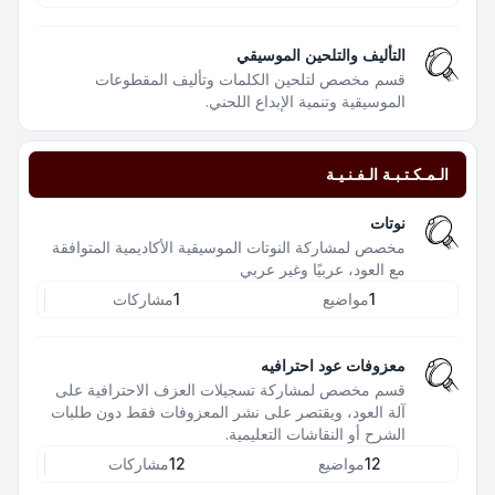
التأليف والتلحين الموسيقي
قسم مخصص لتلحين الكلمات وتأليف المقطوعات
الموسيقية وتنمية الإبداع اللحني.
الـمـكـتـبـة الـفـنـيـة
نوتات
مخصص لمشاركة النوتات الموسيقية الأكاديمية المتوافقة
مع العود، عربيًا وغير عربي
1
مواضيع
1
مشاركات
معزوفات عود احترافيه
قسم مخصص لمشاركة تسجيلات العزف الاحترافية على
آلة العود، ويقتصر على نشر المعزوفات فقط دون طلبات
الشرح أو النقاشات التعليمية.
12
مواضيع
12
مشاركات