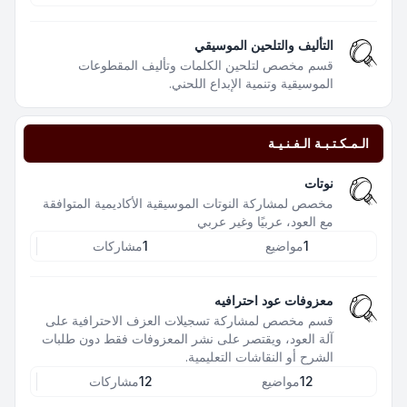
التأليف والتلحين الموسيقي
قسم مخصص لتلحين الكلمات وتأليف المقطوعات
الموسيقية وتنمية الإبداع اللحني.
الـمـكـتـبـة الـفـنـيـة
نوتات
مخصص لمشاركة النوتات الموسيقية الأكاديمية المتوافقة
مع العود، عربيًا وغير عربي
1
مواضيع
1
مشاركات
معزوفات عود احترافيه
قسم مخصص لمشاركة تسجيلات العزف الاحترافية على
آلة العود، ويقتصر على نشر المعزوفات فقط دون طلبات
الشرح أو النقاشات التعليمية.
12
مواضيع
12
مشاركات