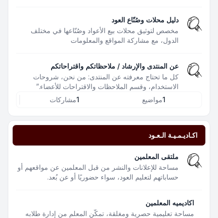
دليل محلات وصُنّاع العود
مخصص لتوثيق محلات بيع الأعواد وصُنّاعها في مختلف
الدول، مع مشاركة المواقع والمعلومات
عن المنتدى والإرشاد / ملاحظاتكم واقتراحاتكم
كل ما تحتاج معرفته عن المنتدى: من نحن، شروحات
الاستخدام، وقسم الملاحظات والاقتراحات للأعضاء.”
1
مواضيع
1
مشاركات
اكـاديـمـيـة الـعـود
ملتقى المعلمين
مساحة للإعلانات والنشر من قبل المعلمين عن مواقعهم أو
حساباتهم لتعليم العود، سواء حضوريًا أو عن بُعد.
اكاديميه المعلمين
مساحة تعليمية حصرية ومغلقة، تمكّن المعلم من إدارة طلابه