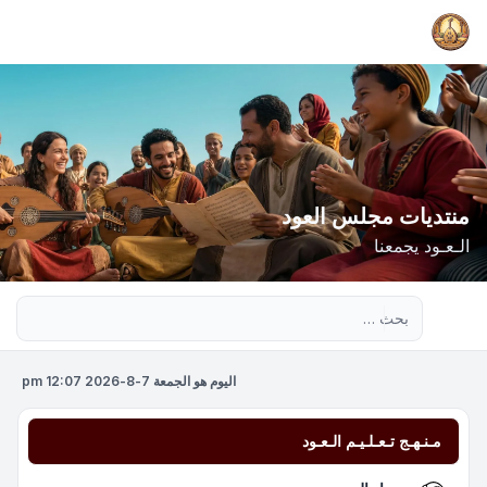
منتديات مجلس العود
الـعـود يجمعنا
بحث متقدم
اليوم هو الجمعة 7-8-2026 12:07 pm
مـنـهـج تـعـلـيـم الـعـود