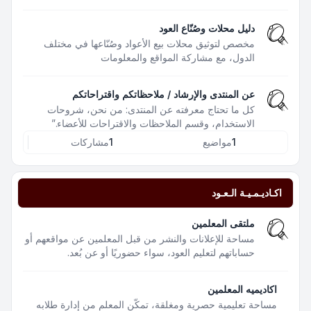
دليل محلات وصُنّاع العود
مخصص لتوثيق محلات بيع الأعواد وصُنّاعها في مختلف
الدول، مع مشاركة المواقع والمعلومات
عن المنتدى والإرشاد / ملاحظاتكم واقتراحاتكم
كل ما تحتاج معرفته عن المنتدى: من نحن، شروحات
الاستخدام، وقسم الملاحظات والاقتراحات للأعضاء.”
1
مواضيع
1
مشاركات
اكـاديـمـيـة الـعـود
ملتقى المعلمين
مساحة للإعلانات والنشر من قبل المعلمين عن مواقعهم أو
حساباتهم لتعليم العود، سواء حضوريًا أو عن بُعد.
اكاديميه المعلمين
مساحة تعليمية حصرية ومغلقة، تمكّن المعلم من إدارة طلابه