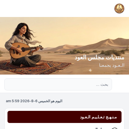
منتديات مجلس العود
الـعـود يجمعنا
بحث متقدم
اليوم هو الخميس 6-8-2026 5:59 am
مـنـهـج تـعـلـيـم الـعـود