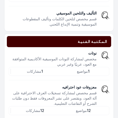
التأليف والتلحين الموسيقي
قسم مخصص لتلحين الكلمات وتأليف المقطوعات
الموسيقية وتنمية الإبداع اللحني.
الـمـكـتـبـة الـفـنـيـة
نوتات
مخصص لمشاركة النوتات الموسيقية الأكاديمية المتوافقة
مع العود، عربيًا وغير عربي
1
مواضيع
1
مشاركات
معزوفات عود احترافيه
قسم مخصص لمشاركة تسجيلات العزف الاحترافية على
آلة العود، ويقتصر على نشر المعزوفات فقط دون طلبات
الشرح أو النقاشات التعليمية.
12
مواضيع
12
مشاركات