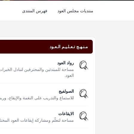
منتديات مجلس العود
فهرس المنتدى
مـنـهـج تـعـلـيـم الـعـود
رواد العود
مساحة للمبتدئين والمحترفين لتبادل الخبرات
العود.
الصولفيج
للاستماع والتدريب على النغمة والإيقاع، ور
الايقاعات
مساحة لتعلّم ومشاركة إيقاعات العود المختل