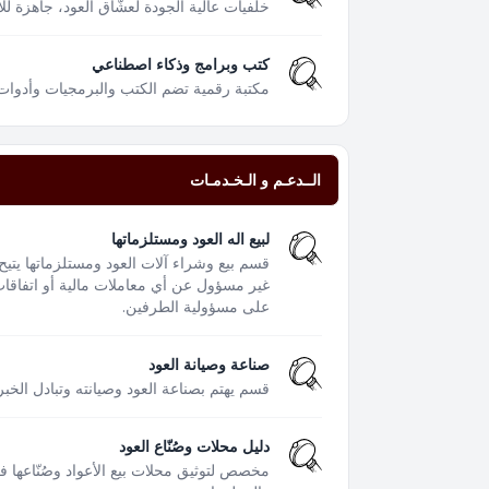
خلفيات عالية الجودة لعشّاق العود، جاهزة لل
كتب وبرامج وذكاء اصطناعي
مكتبة رقمية تضم الكتب والبرمجيات وأدوات
الــدعـم و الـخـدمـات
لبيع اله العود ومستلزماتها
قسم بيع وشراء آلات العود ومستلزماتها يتيح
غير مسؤول عن أي معاملات مالية أو اتفاقات 
على مسؤولية الطرفين.
صناعة وصيانة العود
قسم يهتم بصناعة العود وصيانته وتبادل الخبر
دليل محلات وصُنّاع العود
مخصص لتوثيق محلات بيع الأعواد وصُنّاعها 