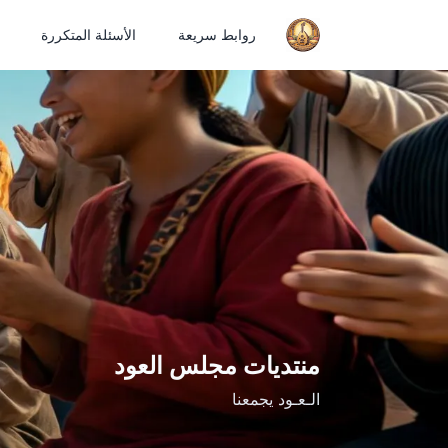
روابط سريعة
الأسئلة المتكررة
منتديات مجلس العود
الـعـود يجمعنا