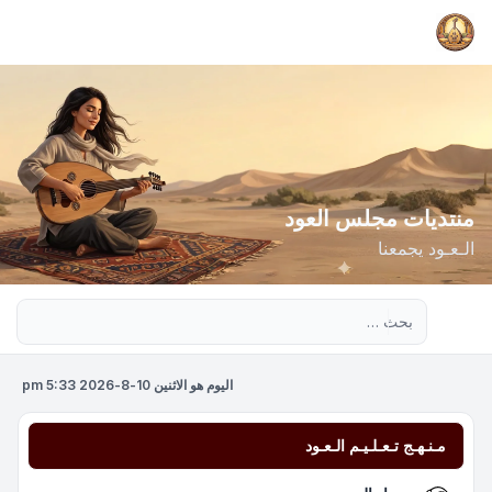
منتديات مجلس العود
الـعـود يجمعنا
بحث متقدم
اليوم هو الاثنين 10-8-2026 5:33 pm
مـنـهـج تـعـلـيـم الـعـود