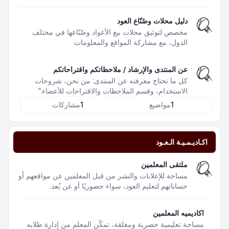
دليل محلات وصُنّاع العود
مخصص لتوثيق محلات بيع الأعواد وصُنّاعها في مختلف
الدول، مع مشاركة المواقع والمعلومات
عن المنتدى والإرشاد / ملاحظاتكم واقتراحاتكم
كل ما تحتاج معرفته عن المنتدى: من نحن، شروحات
الاستخدام، وقسم الملاحظات والاقتراحات للأعضاء.”
1
مواضيع
1
مشاركات
اكـاديـمـيـة الـعـود
ملتقى المعلمين
مساحة للإعلانات والنشر من قبل المعلمين عن مواقعهم أو
حساباتهم لتعليم العود، سواء حضوريًا أو عن بُعد.
اكاديميه المعلمين
مساحة تعليمية حصرية ومغلقة، تمكّن المعلم من إدارة طلابه