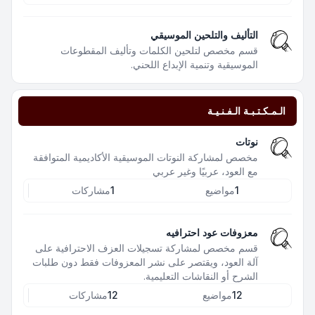
التأليف والتلحين الموسيقي
قسم مخصص لتلحين الكلمات وتأليف المقطوعات
الموسيقية وتنمية الإبداع اللحني.
الـمـكـتـبـة الـفـنـيـة
نوتات
مخصص لمشاركة النوتات الموسيقية الأكاديمية المتوافقة
مع العود، عربيًا وغير عربي
1
مواضيع
1
مشاركات
معزوفات عود احترافيه
قسم مخصص لمشاركة تسجيلات العزف الاحترافية على
آلة العود، ويقتصر على نشر المعزوفات فقط دون طلبات
الشرح أو النقاشات التعليمية.
12
مواضيع
12
مشاركات