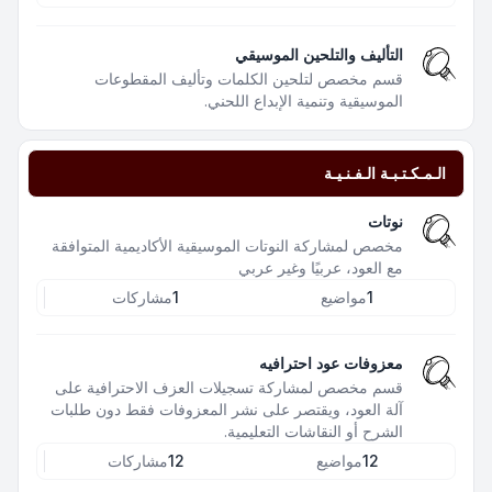
التأليف والتلحين الموسيقي
قسم مخصص لتلحين الكلمات وتأليف المقطوعات
الموسيقية وتنمية الإبداع اللحني.
الـمـكـتـبـة الـفـنـيـة
نوتات
مخصص لمشاركة النوتات الموسيقية الأكاديمية المتوافقة
مع العود، عربيًا وغير عربي
1
مواضيع
1
مشاركات
معزوفات عود احترافيه
قسم مخصص لمشاركة تسجيلات العزف الاحترافية على
آلة العود، ويقتصر على نشر المعزوفات فقط دون طلبات
الشرح أو النقاشات التعليمية.
12
مواضيع
12
مشاركات