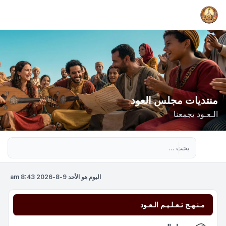
منتديات مجلس العود
الـعـود يجمعنا
بحث متقدم
اليوم هو الأحد 9-8-2026 8:43 am
مـنـهـج تـعـلـيـم الـعـود