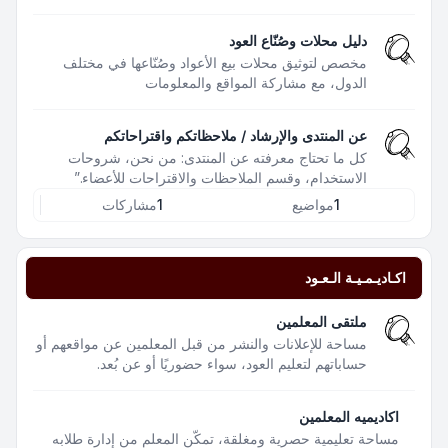
دليل محلات وصُنّاع العود
مخصص لتوثيق محلات بيع الأعواد وصُنّاعها في مختلف
الدول، مع مشاركة المواقع والمعلومات
عن المنتدى والإرشاد / ملاحظاتكم واقتراحاتكم
كل ما تحتاج معرفته عن المنتدى: من نحن، شروحات
الاستخدام، وقسم الملاحظات والاقتراحات للأعضاء.”
1
مواضيع
1
مشاركات
اكـاديـمـيـة الـعـود
ملتقى المعلمين
مساحة للإعلانات والنشر من قبل المعلمين عن مواقعهم أو
حساباتهم لتعليم العود، سواء حضوريًا أو عن بُعد.
اكاديميه المعلمين
مساحة تعليمية حصرية ومغلقة، تمكّن المعلم من إدارة طلابه