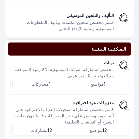
التأليف والتلحين الموسيقي
قسم مخصص لتلحين الكلمات وتأليف المقطوعات
الموسيقية وتنمية الإبداع اللحني.
الـمـكـتـبـة الـفـنـيـة
نوتات
مخصص لمشاركة النوتات الموسيقية الأكاديمية المتوافقة
مع العود، عربيًا وغير عربي
1
مواضيع
1
مشاركات
معزوفات عود احترافيه
قسم مخصص لمشاركة تسجيلات العزف الاحترافية على
آلة العود، ويقتصر على نشر المعزوفات فقط دون طلبات
الشرح أو النقاشات التعليمية.
12
مواضيع
12
مشاركات