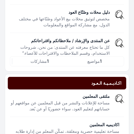
دليل محلات وصُنّاع العود
مخصص لتوثيق محلات بيع الأعواد وصُنّاعها في مختلف
الدول، مع مشاركة المواقع والمعلومات
عن المنتدى والإرشاد / ملاحظاتكم واقتراحاتكم
كل ما تحتاج معرفته عن المنتدى: من نحن، شروحات
الاستخدام، وقسم الملاحظات والاقتراحات للأعضاء.”
1
مواضيع
1
مشاركات
اكـاديـمـيـة الـعـود
ملتقى المعلمين
مساحة للإعلانات والنشر من قبل المعلمين عن مواقعهم أو
حساباتهم لتعليم العود، سواء حضوريًا أو عن بُعد.
اكاديميه المعلمين
مساحة تعليمية حصرية ومغلقة، تمكّن المعلم من إدارة طلابه