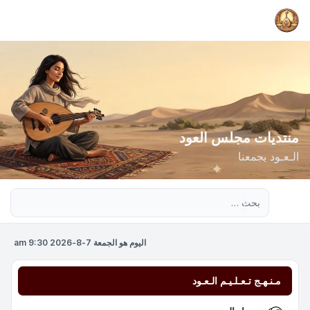
منتديات مجلس العود
الـعـود يجمعنا
بحث متقدم
اليوم هو الجمعة 7-8-2026 9:30 am
مـنـهـج تـعـلـيـم الـعـود