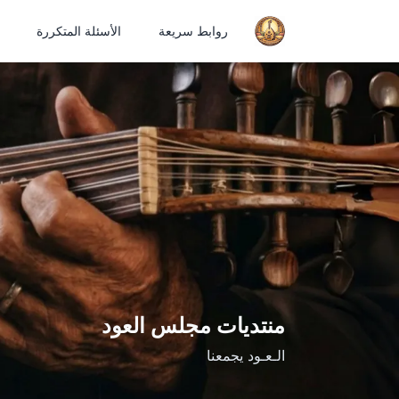
روابط سريعة
الأسئلة المتكررة
منتديات مجلس العود
الـعـود يجمعنا