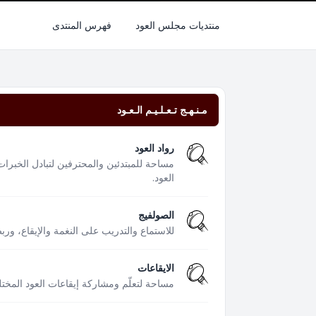
منتديات مجلس العود
فهرس المنتدى
مـنـهـج تـعـلـيـم الـعـود
رواد العود
مساحة للمبتدئين والمحترفين لتبادل الخبرات
العود.
الصولفيج
للاستماع والتدريب على النغمة والإيقاع، ور
الايقاعات
مساحة لتعلّم ومشاركة إيقاعات العود المختل