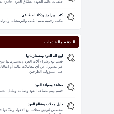
خلفيات عالية الجودة لعشّاق العود، جاهزة لل
كتب وبرامج وذكاء اصطناعي
مكتبة رقمية تضم الكتب والبرمجيات وأدوات
الــدعـم و الـخـدمـات
لبيع اله العود ومستلزماتها
قسم بيع وشراء آلات العود ومستلزماتها يتيح
غير مسؤول عن أي معاملات مالية أو اتفاقات 
على مسؤولية الطرفين.
صناعة وصيانة العود
قسم يهتم بصناعة العود وصيانته وتبادل الخبر
دليل محلات وصُنّاع العود
مخصص لتوثيق محلات بيع الأعواد وصُنّاعها 