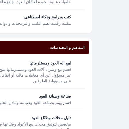
خلفيات عالية الجودة لعشّاق العود، جاهزة لل
كتب وبرامج وذكاء اصطناعي
مكتبة رقمية تضم الكتب والبرمجيات وأدوات
الــدعـم و الـخـدمـات
لبيع اله العود ومستلزماتها
قسم بيع وشراء آلات العود ومستلزماتها يتيح
غير مسؤول عن أي معاملات مالية أو اتفاقات 
على مسؤولية الطرفين.
صناعة وصيانة العود
قسم يهتم بصناعة العود وصيانته وتبادل الخبر
دليل محلات وصُنّاع العود
مخصص لتوثيق محلات بيع الأعواد وصُنّاعها 