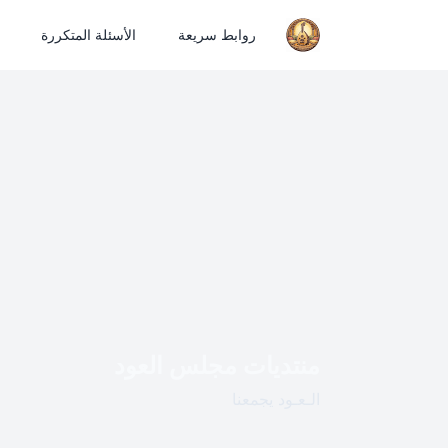
روابط سريعة
الأسئلة المتكررة
منتديات مجلس العود
الـعـود يجمعنا