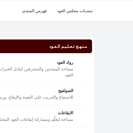
منتديات مجلس العود
فهرس المنتدى
مـنـهـج تـعـلـيـم الـعـود
رواد العود
مساحة للمبتدئين والمحترفين لتبادل الخبرات
العود.
الصولفيج
للاستماع والتدريب على النغمة والإيقاع، ور
الايقاعات
مساحة لتعلّم ومشاركة إيقاعات العود المختل