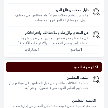
دليل محلات وصُنّاع العود
مخصص لتوثيق محلات بيع الأعواد وصُنّاعها في مختلف
الدول، مع مشاركة المواقع والمعلومات
عن المنتدى والإرشاد / ملاحظاتكم واقتراحاتكم
كل ما تحتاج معرفته عن المنتدى: من نحن، شروحات
الاستخدام، وقسم الملاحظات والاقتراحات للأعضاء.”
1
مواضيع
1
مشاركات
اكـاديـمـيـة الـعـود
ملتقى المعلمين
مساحة للإعلانات والنشر من قبل المعلمين عن مواقعهم أو
حساباتهم لتعليم العود، سواء حضوريًا أو عن بُعد.
اكاديميه المعلمين
مساحة تعليمية حصرية ومغلقة، تمكّن المعلم من إدارة طلابه