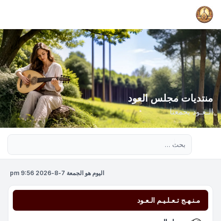
منتديات مجلس العود
الـعـود يجمعنا
بحث متقدم
اليوم هو الجمعة 7-8-2026 9:56 pm
مـنـهـج تـعـلـيـم الـعـود