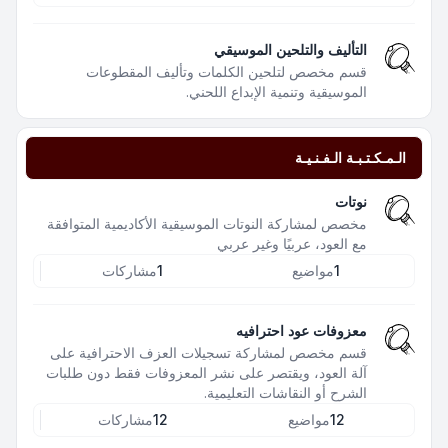
التأليف والتلحين الموسيقي
قسم مخصص لتلحين الكلمات وتأليف المقطوعات
الموسيقية وتنمية الإبداع اللحني.
الـمـكـتـبـة الـفـنـيـة
نوتات
مخصص لمشاركة النوتات الموسيقية الأكاديمية المتوافقة
مع العود، عربيًا وغير عربي
1
مواضيع
1
مشاركات
معزوفات عود احترافيه
قسم مخصص لمشاركة تسجيلات العزف الاحترافية على
آلة العود، ويقتصر على نشر المعزوفات فقط دون طلبات
الشرح أو النقاشات التعليمية.
12
مواضيع
12
مشاركات