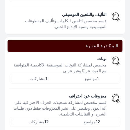
التأليف والتلحين الموسيقي
قسم مخصص لتلحين الكلمات وتأليف المقطوعات
الموسيقية وتنمية الإبداع اللحني.
الـمـكـتـبـة الـفـنـيـة
نوتات
مخصص لمشاركة النوتات الموسيقية الأكاديمية المتوافقة
مع العود، عربيًا وغير عربي
1
مواضيع
1
مشاركات
معزوفات عود احترافيه
قسم مخصص لمشاركة تسجيلات العزف الاحترافية على
آلة العود، ويقتصر على نشر المعزوفات فقط دون طلبات
الشرح أو النقاشات التعليمية.
12
مواضيع
12
مشاركات