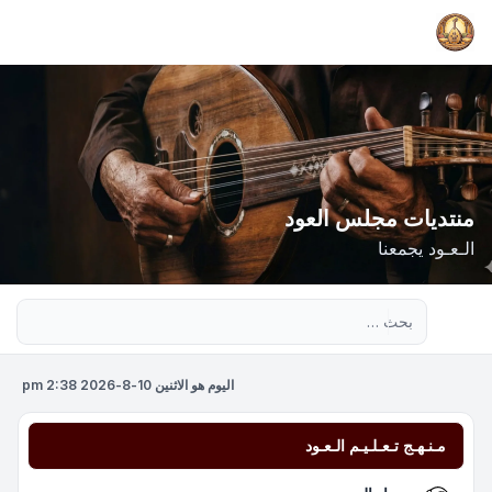
منتديات مجلس العود
الـعـود يجمعنا
بحث متقدم
اليوم هو الاثنين 10-8-2026 2:38 pm
مـنـهـج تـعـلـيـم الـعـود