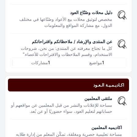
دليل محلات وصُنّاع العود
مخصص لتوثيق محلات بيع الأعواد وصُنّاعها في مختلف
الدول، مع مشاركة المواقع والمعلومات
عن المنتدى والإرشاد / ملاحظاتكم واقتراحاتكم
كل ما تحتاج معرفته عن المنتدى: من نحن، شروحات
الاستخدام، وقسم الملاحظات والاقتراحات للأعضاء.”
1
مواضيع
1
مشاركات
اكـاديـمـيـة الـعـود
ملتقى المعلمين
مساحة للإعلانات والنشر من قبل المعلمين عن مواقعهم أو
حساباتهم لتعليم العود، سواء حضوريًا أو عن بُعد.
اكاديميه المعلمين
مساحة تعليمية حصرية ومغلقة، تمكّن المعلم من إدارة طلابه