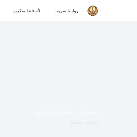
روابط سريعة
الأسئلة المتكررة
منتديات مجلس العود
الـعـود يجمعنا