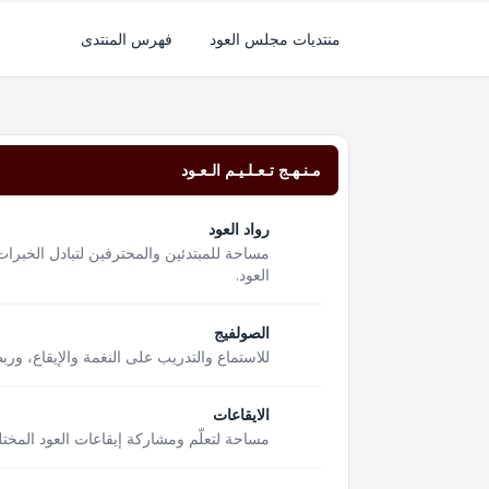
منتديات مجلس العود
فهرس المنتدى
مـنـهـج تـعـلـيـم الـعـود
رواد العود
مساحة للمبتدئين والمحترفين لتبادل الخبرات
العود.
الصولفيج
للاستماع والتدريب على النغمة والإيقاع، ور
الايقاعات
مساحة لتعلّم ومشاركة إيقاعات العود المختل