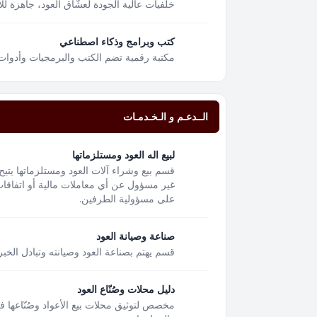
خلفيات عالية الجودة لعشّاق العود، جاهزة لل
كتب وبرامج وذكاء اصطناعي
مكتبة رقمية تضم الكتب والبرمجيات وأدوات
الــدعـم و الـخـدمـات
لبيع اله العود ومستلزماتها
قسم بيع وشراء آلات العود ومستلزماتها يتيح
غير مسؤول عن أي معاملات مالية أو اتفاقات 
على مسؤولية الطرفين.
صناعة وصيانة العود
قسم يهتم بصناعة العود وصيانته وتبادل الخبر
دليل محلات وصُنّاع العود
مخصص لتوثيق محلات بيع الأعواد وصُنّاعها 