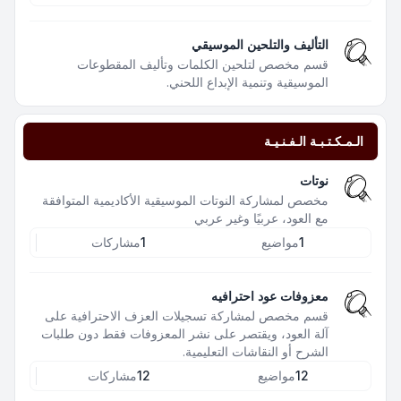
التأليف والتلحين الموسيقي
قسم مخصص لتلحين الكلمات وتأليف المقطوعات
الموسيقية وتنمية الإبداع اللحني.
الـمـكـتـبـة الـفـنـيـة
نوتات
مخصص لمشاركة النوتات الموسيقية الأكاديمية المتوافقة
مع العود، عربيًا وغير عربي
1
مواضيع
1
مشاركات
معزوفات عود احترافيه
قسم مخصص لمشاركة تسجيلات العزف الاحترافية على
آلة العود، ويقتصر على نشر المعزوفات فقط دون طلبات
الشرح أو النقاشات التعليمية.
12
مواضيع
12
مشاركات