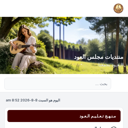
منتديات مجلس العود
الـعـود يجمعنا
بحث متقدم
اليوم هو السبت 8-8-2026 8:52 am
مـنـهـج تـعـلـيـم الـعـود