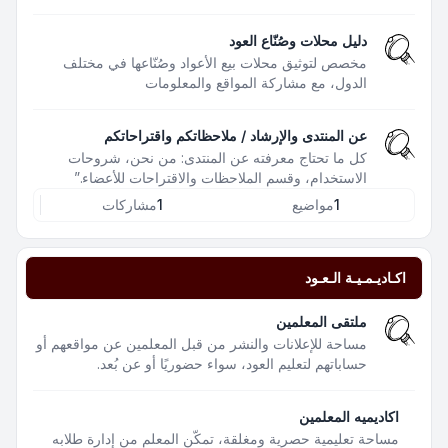
دليل محلات وصُنّاع العود
مخصص لتوثيق محلات بيع الأعواد وصُنّاعها في مختلف
الدول، مع مشاركة المواقع والمعلومات
عن المنتدى والإرشاد / ملاحظاتكم واقتراحاتكم
كل ما تحتاج معرفته عن المنتدى: من نحن، شروحات
الاستخدام، وقسم الملاحظات والاقتراحات للأعضاء.”
1
مواضيع
1
مشاركات
اكـاديـمـيـة الـعـود
ملتقى المعلمين
مساحة للإعلانات والنشر من قبل المعلمين عن مواقعهم أو
حساباتهم لتعليم العود، سواء حضوريًا أو عن بُعد.
اكاديميه المعلمين
مساحة تعليمية حصرية ومغلقة، تمكّن المعلم من إدارة طلابه