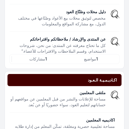
دليل محلات وصُنّاع العود
مخصص لتوثيق محلات بيع الأعواد وصُنّاعها في مختلف
الدول، مع مشاركة المواقع والمعلومات
عن المنتدى والإرشاد / ملاحظاتكم واقتراحاتكم
كل ما تحتاج معرفته عن المنتدى: من نحن، شروحات
الاستخدام، وقسم الملاحظات والاقتراحات للأعضاء.”
1
مواضيع
1
مشاركات
اكـاديـمـيـة الـعـود
ملتقى المعلمين
مساحة للإعلانات والنشر من قبل المعلمين عن مواقعهم أو
حساباتهم لتعليم العود، سواء حضوريًا أو عن بُعد.
اكاديميه المعلمين
مساحة تعليمية حصرية ومغلقة، تمكّن المعلم من إدارة طلابه