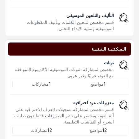
التأليف والتلحين الموسيقي
قسم مخصص لتلحين الكلمات وتأليف المقطوعات
الموسيقية وتنمية الإبداع اللحني.
الـمـكـتـبـة الـفـنـيـة
نوتات
مخصص لمشاركة النوتات الموسيقية الأكاديمية المتوافقة
مع العود، عربيًا وغير عربي
1
مواضيع
1
مشاركات
معزوفات عود احترافيه
قسم مخصص لمشاركة تسجيلات العزف الاحترافية على
آلة العود، ويقتصر على نشر المعزوفات فقط دون طلبات
الشرح أو النقاشات التعليمية.
12
مواضيع
12
مشاركات