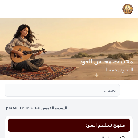
منتديات مجلس العود
الـعـود يجمعنا
بحث متقدم
اليوم هو الخميس 6-8-2026 5:58 pm
مـنـهـج تـعـلـيـم الـعـود