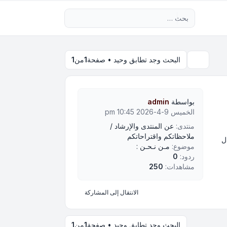
بحث متقدم
البحث وجد تطابق وحيد • صفحة
1
من
1
بحث
بواسطة
admin
الخميس 9-4-2026 10:45 pm
منتدى:
عن المنتدى والإرشاد /
ملاحظاتكم واقتراحاتكم
ل
موضوع:
مـن نـحـن :
ردود:
0
مشاهدات:
250
الانتقال إلى المشاركة
البحث وجد تطابق وحيد • صفحة
1
من
1