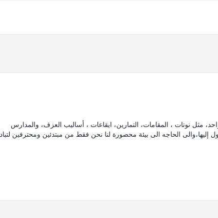
احد، مثل نوتات ، المقامات، التمارين، ايقاعات ، أساليب العزف، والمدارس
 إليها،والى الحاجه الى بيئة محصورة لنا نحن فقط من مبتدئين ومحترفين لتباد