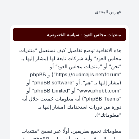
فهرس المنتدى
منتديات مجلس العود - سياسة الخصوصية
هذه الاتفاقية توضع تفاصيل كيف تستعمل ”منتديات
مجلس العود“ وأية شركات تابعة لها (مشار إليها بـ
”نحن“ أو ”منتديات مجلس العود“ أو
”https://oudmajlis.net/forum“) و phpBB
(مشار إليها بـ ”هم“, أو ”phpBB software“ أو
“www.phpbb.com” أو ”phpBB Limited“ أو
”phpBB Teams“) أية معلومات جُمعت خلال أية
دورة من دورات استخدامك (مشار إليها بـ
”معلوماتك“).
معلوماتك تجمع بطريقين، أولًا عبر تصفح ”منتديات