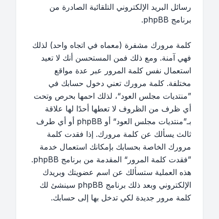
رسائل البريد الإلكتروني التلقائية الصادرة من
برنامج phpBB.
كلمة مرورك مشفرة (معماه في اتجاه واحد) لذلك
فهي آمنة. ومع ذلك فمن المستحسن أنك لا تعيد
استعمال نفس كلمة المرور عبر عدة مواقع
مختلفة. كلمة مرورك تعني دخول حسابك في
”منتديات مجلس العود“، لذلك احمها بحرص وتحت
أي ظرف من الظروف لا تعطها أحدًا لها علاقة
بـ”منتديات مجلس العود“ أو phpBB أو أي طرف
ثالث يسألك عن كلمة مرورك. إذا فقدت كلمة
مرورك الخاصة بحسابك بإمكانك استعمال خدمة
”فقدت كلمة المرور“ المقدمة من برنامج phpBB.
هذه العملية ستسألك عن اسم عضويتك وبريدك
الإلكتروني وبعد ذلك برنامج phpBB سينشئ لك
كلمة مرور جديدة لكي تدخل بها إلى حسابك.