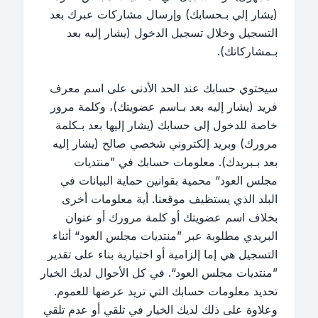
(يشار إلي بـحسابك) وإرسال مشاركات عبرك بعد
التسجيل وخلال تسجيل الدخول (يشار إليه بعد
بـمشاركاتك).
سيحتوي حسابك عند الحد الأدنى على اسم معرف
فريد (يشار إليه بعد بـاسم عضويتك)، وكلمة مرور
خاصة للدخول إلى حسابك (يشار إليها بعد بـكلمة
مرورك) وبريد إلكتروني شخصي صالح (يشار إليه
بعد بـبريدك). معلومات حسابك في ”منتديات
مجلس العود“ محمية بقوانين حماية البيانات في
البلد الذي يستظيف موقعنا. أية معلومات أخرى
بخلاف اسم عضويتك أو كلمة مرورك أو عنوان
البريدي مطلوبة عبر ”منتديات مجلس العود“ أثناء
التسجيل هي إما إلزامية أو اختيارية بناء على تقدير
”منتديات مجلس العود“. في كل الأحوال لديك الخيار
تحديد معلومات حسابك التي تريد عرضها للعموم.
وعلاوة على ذلك لديك الخيار في تلقي أو عدم تلقي