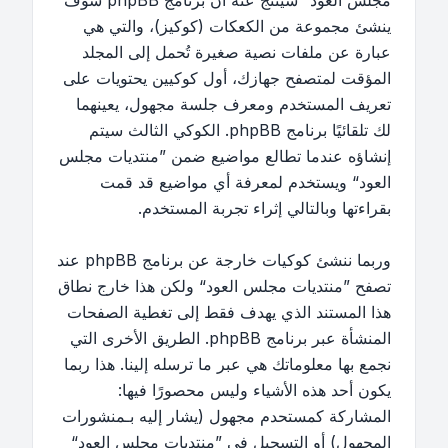
مجلس العود“ سينتج عنه أن برنامج phpBB سوف
ينشئ مجموعة من الكعكات (كوكيز)، والتي هي
عبارة عن ملفات نصية صغيرة تُحمل إلى المجلد
المؤقت لمتصفح جهازك، أول كوكيين يحتويات على
تعريف المستخدم ومعرف جلسة مجهول، يعينهما
لك تلقائيًا برنامج phpBB. الكوكي الثالث سيتم
إنشاؤه عندما تطالع مواضيع ضمن ”منتديات مجلس
العود“ ويستخدم لمعرفة أي مواضيع قد قمت
بقراءتها وبالتالي إثراء تجربة المستخدم.
وربما ننشئ كوكيات خارجة عن برنامج phpBB عند
تصفح ”منتديات مجلس العود“ ولكن هذا خارج نطاق
هذا المستند الذي يهدف فقط إلى تغطية الصفحات
المنشأة عبر برنامج phpBB. الطريق الأخرى التي
نجمع بها معلوماتك هي عبر ما ترسله إلينا. هذا ربما
يكون أحد هذه الأشياء وليس محصورًا فيها:
المشاركة كمستحدم مجهول (يشار إليه بـمنشورات
المجهول) أو التسجيل في ”منتديات مجلس العود“