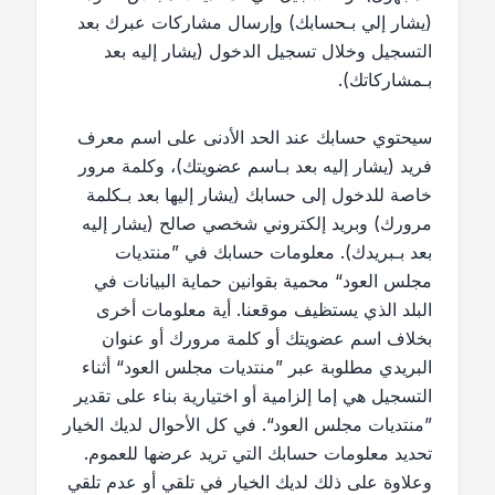
(يشار إلي بـحسابك) وإرسال مشاركات عبرك بعد
التسجيل وخلال تسجيل الدخول (يشار إليه بعد
بـمشاركاتك).
سيحتوي حسابك عند الحد الأدنى على اسم معرف
فريد (يشار إليه بعد بـاسم عضويتك)، وكلمة مرور
خاصة للدخول إلى حسابك (يشار إليها بعد بـكلمة
مرورك) وبريد إلكتروني شخصي صالح (يشار إليه
بعد بـبريدك). معلومات حسابك في ”منتديات
مجلس العود“ محمية بقوانين حماية البيانات في
البلد الذي يستظيف موقعنا. أية معلومات أخرى
بخلاف اسم عضويتك أو كلمة مرورك أو عنوان
البريدي مطلوبة عبر ”منتديات مجلس العود“ أثناء
التسجيل هي إما إلزامية أو اختيارية بناء على تقدير
”منتديات مجلس العود“. في كل الأحوال لديك الخيار
تحديد معلومات حسابك التي تريد عرضها للعموم.
وعلاوة على ذلك لديك الخيار في تلقي أو عدم تلقي