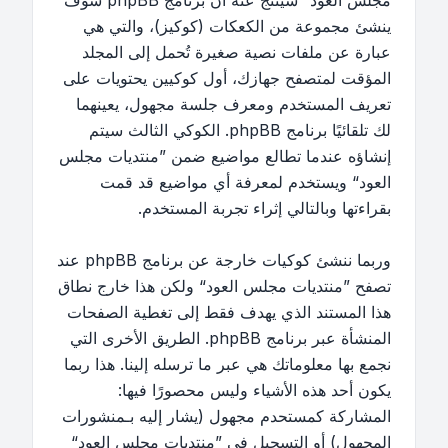
مجلس العود“ سينتج عنه أن برنامج phpBB سوف
ينشئ مجموعة من الكعكات (كوكيز)، والتي هي
عبارة عن ملفات نصية صغيرة تُحمل إلى المجلد
المؤقت لمتصفح جهازك، أول كوكيين يحتويات على
تعريف المستخدم ومعرف جلسة مجهول، يعينهما
لك تلقائيًا برنامج phpBB. الكوكي الثالث سيتم
إنشاؤه عندما تطالع مواضيع ضمن ”منتديات مجلس
العود“ ويستخدم لمعرفة أي مواضيع قد قمت
بقراءتها وبالتالي إثراء تجربة المستخدم.
وربما ننشئ كوكيات خارجة عن برنامج phpBB عند
تصفح ”منتديات مجلس العود“ ولكن هذا خارج نطاق
هذا المستند الذي يهدف فقط إلى تغطية الصفحات
المنشأة عبر برنامج phpBB. الطريق الأخرى التي
نجمع بها معلوماتك هي عبر ما ترسله إلينا. هذا ربما
يكون أحد هذه الأشياء وليس محصورًا فيها:
المشاركة كمستحدم مجهول (يشار إليه بـمنشورات
المجهول) أو التسجيل في ”منتديات مجلس العود“