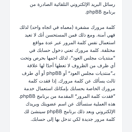
رسائل البريد الإلكتروني التلقائية الصادرة من
برنامج phpBB.
كلمة مرورك مشفرة (معماه في اتجاه واحد) لذلك
فهي آمنة. ومع ذلك فمن المستحسن أنك لا تعيد
استعمال نفس كلمة المرور عبر عدة مواقع
مختلفة. كلمة مرورك تعني دخول حسابك في
”منتديات مجلس العود“، لذلك احمها بحرص وتحت
أي ظرف من الظروف لا تعطها أحدًا لها علاقة
بـ”منتديات مجلس العود“ أو phpBB أو أي طرف
ثالث يسألك عن كلمة مرورك. إذا فقدت كلمة
مرورك الخاصة بحسابك بإمكانك استعمال خدمة
”فقدت كلمة المرور“ المقدمة من برنامج phpBB.
هذه العملية ستسألك عن اسم عضويتك وبريدك
الإلكتروني وبعد ذلك برنامج phpBB سينشئ لك
كلمة مرور جديدة لكي تدخل بها إلى حسابك.