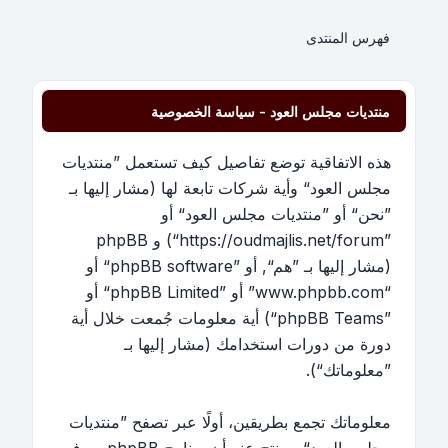
فهرس المنتدى
منتديات مجلس العود - سياسة الخصوصية
هذه الاتفاقية توضع تفاصيل كيف تستعمل ”منتديات
مجلس العود“ وأية شركات تابعة لها (مشار إليها بـ
”نحن“ أو ”منتديات مجلس العود“ أو
”https://oudmajlis.net/forum“) و phpBB
(مشار إليها بـ ”هم“, أو ”phpBB software“ أو
“www.phpbb.com” أو ”phpBB Limited“ أو
”phpBB Teams“) أية معلومات جُمعت خلال أية
دورة من دورات استخدامك (مشار إليها بـ
”معلوماتك“).
معلوماتك تجمع بطريقين، أولًا عبر تصفح ”منتديات