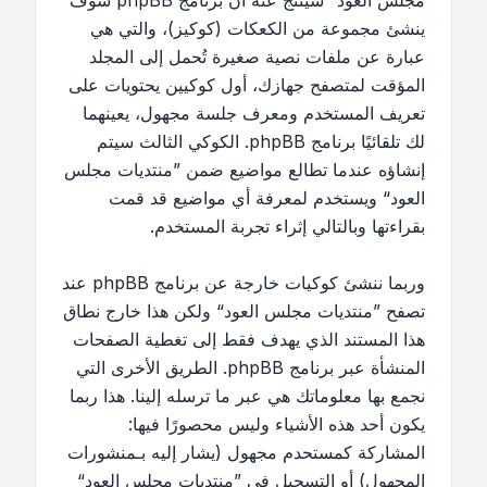
مجلس العود“ سينتج عنه أن برنامج phpBB سوف
ينشئ مجموعة من الكعكات (كوكيز)، والتي هي
عبارة عن ملفات نصية صغيرة تُحمل إلى المجلد
المؤقت لمتصفح جهازك، أول كوكيين يحتويات على
تعريف المستخدم ومعرف جلسة مجهول، يعينهما
لك تلقائيًا برنامج phpBB. الكوكي الثالث سيتم
إنشاؤه عندما تطالع مواضيع ضمن ”منتديات مجلس
العود“ ويستخدم لمعرفة أي مواضيع قد قمت
بقراءتها وبالتالي إثراء تجربة المستخدم.
وربما ننشئ كوكيات خارجة عن برنامج phpBB عند
تصفح ”منتديات مجلس العود“ ولكن هذا خارج نطاق
هذا المستند الذي يهدف فقط إلى تغطية الصفحات
المنشأة عبر برنامج phpBB. الطريق الأخرى التي
نجمع بها معلوماتك هي عبر ما ترسله إلينا. هذا ربما
يكون أحد هذه الأشياء وليس محصورًا فيها:
المشاركة كمستحدم مجهول (يشار إليه بـمنشورات
المجهول) أو التسجيل في ”منتديات مجلس العود“