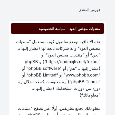
فهرس المنتدى
منتديات مجلس العود - سياسة الخصوصية
هذه الاتفاقية توضع تفاصيل كيف تستعمل ”منتديات
مجلس العود“ وأية شركات تابعة لها (مشار إليها بـ
”نحن“ أو ”منتديات مجلس العود“ أو
”https://oudmajlis.net/forum“) و phpBB
(مشار إليها بـ ”هم“, أو ”phpBB software“ أو
“www.phpbb.com” أو ”phpBB Limited“ أو
”phpBB Teams“) أية معلومات جُمعت خلال أية
دورة من دورات استخدامك (مشار إليها بـ
”معلوماتك“).
معلوماتك تجمع بطريقين، أولًا عبر تصفح ”منتديات