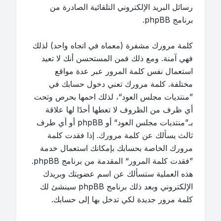
رسائل البريد الإلكتروني التلقائية الصادرة من
برنامج phpBB.
كلمة مرورك مشفرة (معماه في اتجاه واحد) لذلك
فهي آمنة. ومع ذلك فمن المستحسن أنك لا تعيد
استعمال نفس كلمة المرور عبر عدة مواقع
مختلفة. كلمة مرورك تعني دخول حسابك في
”منتديات مجلس العود“، لذلك احمها بحرص وتحت
أي ظرف من الظروف لا تعطها أحدًا لها علاقة
بـ”منتديات مجلس العود“ أو phpBB أو أي طرف
ثالث يسألك عن كلمة مرورك. إذا فقدت كلمة
مرورك الخاصة بحسابك بإمكانك استعمال خدمة
”فقدت كلمة المرور“ المقدمة من برنامج phpBB.
هذه العملية ستسألك عن اسم عضويتك وبريدك
الإلكتروني وبعد ذلك برنامج phpBB سينشئ لك
كلمة مرور جديدة لكي تدخل بها إلى حسابك.