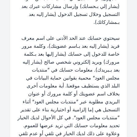
(يشار إلي بـحسابك) وإرسال مشاركات عبرك بعد
التسجيل وخلال تسجيل الدخول (يشار إليه بعد
بـمشاركاتك).
سيحتوي حسابك عند الحد الأدنى على اسم معرف
فريد (يشار إليه بعد بـاسم عضويتك)، وكلمة مرور
خاصة للدخول إلى حسابك (يشار إليها بعد بـكلمة
مرورك) وبريد إلكتروني شخصي صالح (يشار إليه
بعد بـبريدك). معلومات حسابك في ”منتديات
مجلس العود“ محمية بقوانين حماية البيانات في
البلد الذي يستظيف موقعنا. أية معلومات أخرى
بخلاف اسم عضويتك أو كلمة مرورك أو عنوان
البريدي مطلوبة عبر ”منتديات مجلس العود“ أثناء
التسجيل هي إما إلزامية أو اختيارية بناء على تقدير
”منتديات مجلس العود“. في كل الأحوال لديك الخيار
تحديد معلومات حسابك التي تريد عرضها للعموم.
وعلاوة على ذلك لديك الخيار في تلقي أو عدم تلقي