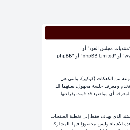
”منتديات مجلس العود“ أو
”https://oudmajlis.net/forum“) و phpBB (مشار إليها بـ ”هم“, أو ”phpBB software“ أو “www.phpbb.com” أو ”phpBB Limited“ أو ”phpBB
يات مجلس العود“ سينتج عنه أن برنامج phpBB سوف ينشئ مجموعة من الكعكات (كوكيز)، والتي هي
ستخدم ومعرف جلسة مجهول، يعينهما لك
ستخدم لمعرفة أي مواضيع قد قمت بقراءتها
ارج نطاق هذا المستند الذي يهدف فقط إلى تغطية الصفحات
كون أحد هذه الأشياء وليس محصورًا فيها: المشاركة