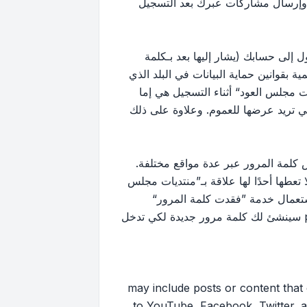
 وإرسال مشاركات عبرك بعد التسجيل
إلى حسابك (يشار إليها بعد بـكلمة
بقوانين حماية البيانات في البلد الذي
 مجلس العود“ أثناء التسجيل هي إما
لتي تريد عرضها للعموم. وعلاوة على ذلك
كلمة المرور عبر عدة مواقع مختلفة.
ها أحدًا لها علاقة بـ”منتديات مجلس
ك استعمال خدمة ”فقدت كلمة المرور“
المقدمة من برنامج phpBB. هذه العملية ستسألك عن اسم عضويتك وبريدك الإلكتروني وبعد ذلك برنامج phpBB سينشئ لك كلمة مرور جديدة لكي تدخل
may include posts or content that contai
to YouTube, Facebook, Twitter, a