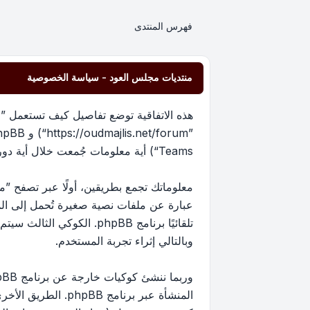
فهرس المنتدى
منتديات مجلس العود - سياسة الخصوصية
هذه الاتفاقية توضع تفاصيل كيف تستعمل ”من
Teams“) أية معلومات جُمعت خلال أية دورة من دورات استخدامك (مشار إليها بـ ”معلوماتك“).
عبارة عن ملفات نصية صغيرة تُحمل إلى ا
تلقائيًا برنامج phpBB. 
وبالتالي إثراء تجربة المستخدم.
المنشأة عبر برنام