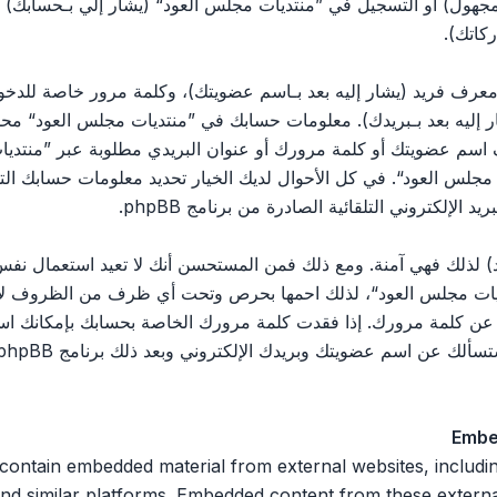
مجهول) أو التسجيل في ”منتديات مجلس العود“ (يشار إلي بـحسابك)
كاتك).
رف فريد (يشار إليه بعد بـاسم عضويتك)، وكلمة مرور خاصة للدخول 
ليه بعد بـبريدك). معلومات حسابك في ”منتديات مجلس العود“ محمية 
اسم عضويتك أو كلمة مرورك أو عنوان البريدي مطلوبة عبر ”منتديات
يات مجلس العود“. في كل الأحوال لديك الخيار تحديد معلومات حسابك ا
الإلكتروني التلقائية الصادرة من برنامج phpBB.
 لذلك فهي آمنة. ومع ذلك فمن المستحسن أنك لا تعيد استعمال نفس 
ت مجلس العود“، لذلك احمها بحرص وتحت أي ظرف من الظروف لا تعط
 ثالث يسألك عن كلمة مرورك. إذا فقدت كلمة مرورك الخاصة بحسابك بإمكان
Embe
 n embedded material from external websites, including but not limited
nd similar platforms. Embedded content from these external