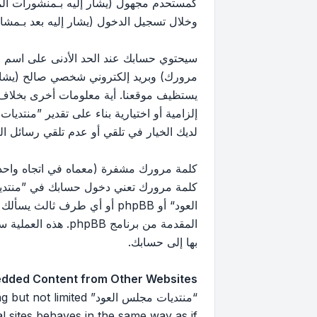
كمستحدم مجهول (يشار إليه بـمنشورات ال
وخلال تسجيل الدخول (يشار إليه بعد بـمشار
سيحتوي حسابك عند الحد الأدنى على اسم مع
مرورك) وبريد إلكتروني شخصي صالح (يشار إ
يستظيف موقعنا. أية معلومات أخرى بخلاف 
إلزامية أو اختيارية بناء على تقدير ”منتد
لديك الخيار في تلقي أو عدم تلقي رسائل البريد 
كلمة مرورك مشفرة (معماه في اتجاه واحد)
كلمة مرورك تعني دخول حسابك في ”منتديا
العود“ أو phpBB أو أي طرف
بها إلى حسابك.
dded Content from Other Websites
“منتديات مجلس العود”
 sites behaves in the same way as if