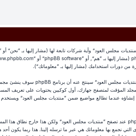
تديات مجلس العود“ وأية شركات تابعة لها (مشار إليها بـ ”نحن“ أو 
معلوماتك تجمع بطريقين، أولًا عبر تصفح ”منتد
لمجلد المؤقت لمتصفح جهازك، أول كوكيين يحتويات على تعريف الم
الكوكي الثالث سيتم إنشاؤه عندما تطالع مواضيع ضمن ”منتديات مجلس العود“ وي
وربما ننشئ كوكيات خارجة عن برنامج phpBB عند تصفح ”منتديات مجلس العود“ ولكن هذا خ
ج phpBB. الطريق الأخرى التي نجمع بها معلوماتك هي عبر ما ترسله إلينا. هذا ربما ي