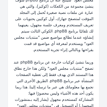
مجلس العود“ سينتج عنه أن برنامج phpBB سوف
ينشئ مجموعة من الكعكات (كوكيز)، والتي هي
عبارة عن ملفات نصية صغيرة تُحمل إلى المجلد
المؤقت لمتصفح جهازك، أول كوكيين يحتويات على
تعريف المستخدم ومعرف جلسة مجهول، يعينهما
لك تلقائيًا برنامج phpBB. الكوكي الثالث سيتم
إنشاؤه عندما تطالع مواضيع ضمن ”منتديات مجلس
العود“ ويستخدم لمعرفة أي مواضيع قد قمت
بقراءتها وبالتالي إثراء تجربة المستخدم.
وربما ننشئ كوكيات خارجة عن برنامج phpBB عند
تصفح ”منتديات مجلس العود“ ولكن هذا خارج نطاق
هذا المستند الذي يهدف فقط إلى تغطية الصفحات
المنشأة عبر برنامج phpBB. الطريق الأخرى التي
نجمع بها معلوماتك هي عبر ما ترسله إلينا. هذا ربما
يكون أحد هذه الأشياء وليس محصورًا فيها:
المشاركة كمستحدم مجهول (يشار إليه بـمنشورات
المجهول) أو التسجيل في ”منتديات مجلس العود“