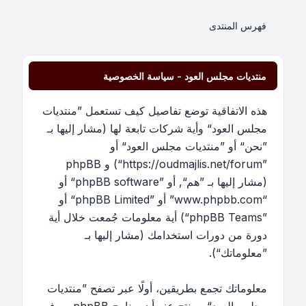
فهرس المنتدى
منتديات مجلس العود - سياسة الخصوصية
هذه الاتفاقية توضع تفاصيل كيف تستعمل ”منتديات
مجلس العود“ وأية شركات تابعة لها (مشار إليها بـ
”نحن“ أو ”منتديات مجلس العود“ أو
”https://oudmajlis.net/forum“) و phpBB
(مشار إليها بـ ”هم“, أو ”phpBB software“ أو
“www.phpbb.com” أو ”phpBB Limited“ أو
”phpBB Teams“) أية معلومات جُمعت خلال أية
دورة من دورات استخدامك (مشار إليها بـ
”معلوماتك“).
معلوماتك تجمع بطريقين، أولًا عبر تصفح ”منتديات