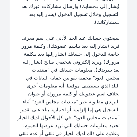
(يشار إلي بـحسابك) وإرسال مشاركات عبرك بعد
التسجيل وخلال تسجيل الدخول (يشار إليه بعد
بـمشاركاتك).
سيحتوي حسابك عند الحد الأدنى على اسم معرف
فريد (يشار إليه بعد بـاسم عضويتك)، وكلمة مرور
خاصة للدخول إلى حسابك (يشار إليها بعد بـكلمة
مرورك) وبريد إلكتروني شخصي صالح (يشار إليه
بعد بـبريدك). معلومات حسابك في ”منتديات
مجلس العود“ محمية بقوانين حماية البيانات في
البلد الذي يستظيف موقعنا. أية معلومات أخرى
بخلاف اسم عضويتك أو كلمة مرورك أو عنوان
البريدي مطلوبة عبر ”منتديات مجلس العود“ أثناء
التسجيل هي إما إلزامية أو اختيارية بناء على تقدير
”منتديات مجلس العود“. في كل الأحوال لديك الخيار
تحديد معلومات حسابك التي تريد عرضها للعموم.
وعلاوة على ذلك لديك الخيار في تلقي أو عدم تلقي