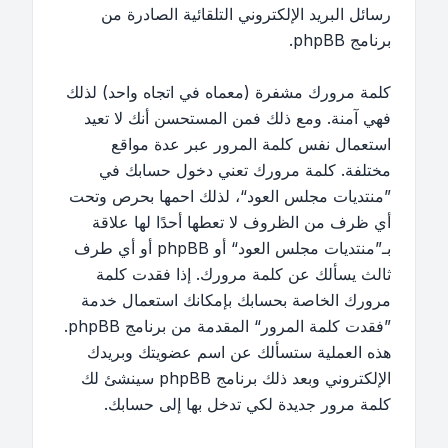
رسائل البريد الإلكتروني التلقائية الصادرة من
برنامج phpBB.
كلمة مرورك مشفرة (معماه في اتجاه واحد) لذلك
فهي آمنة. ومع ذلك فمن المستحسن أنك لا تعيد
استعمال نفس كلمة المرور عبر عدة مواقع
مختلفة. كلمة مرورك تعني دخول حسابك في
”منتديات مجلس العود“، لذلك احمها بحرص وتحت
أي ظرف من الظروف لا تعطها أحدًا لها علاقة
بـ”منتديات مجلس العود“ أو phpBB أو أي طرف
ثالث يسألك عن كلمة مرورك. إذا فقدت كلمة
مرورك الخاصة بحسابك بإمكانك استعمال خدمة
”فقدت كلمة المرور“ المقدمة من برنامج phpBB.
هذه العملية ستسألك عن اسم عضويتك وبريدك
الإلكتروني وبعد ذلك برنامج phpBB سينشئ لك
كلمة مرور جديدة لكي تدخل بها إلى حسابك.