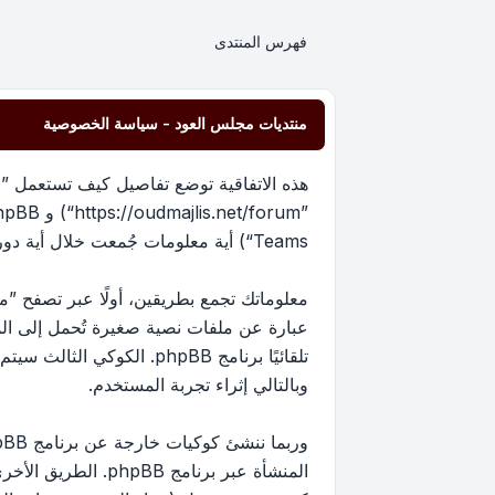
فهرس المنتدى
منتديات مجلس العود - سياسة الخصوصية
هذه الاتفاقية توضع تفاصيل كيف تستعمل ”من
Teams“) أية معلومات جُمعت خلال أية دورة من دورات استخدامك (مشار إليها بـ ”معلوماتك“).
عبارة عن ملفات نصية صغيرة تُحمل إلى ا
تلقائيًا برنامج phpBB. 
وبالتالي إثراء تجربة المستخدم.
المنشأة عبر برنام