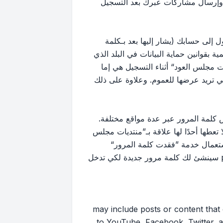
 وإرسال مشاركات عبرك بعد التسجيل
إلى حسابك (يشار إليها بعد بـكلمة
بقوانين حماية البيانات في البلد الذي
 مجلس العود“ أثناء التسجيل هي إما
لتي تريد عرضها للعموم. وعلاوة على ذلك
كلمة المرور عبر عدة مواقع مختلفة.
ها أحدًا لها علاقة بـ”منتديات مجلس
ك استعمال خدمة ”فقدت كلمة المرور“
المقدمة من برنامج phpBB. هذه العملية ستسألك عن اسم عضويتك وبريدك الإلكتروني وبعد ذلك برنامج phpBB سينشئ لك كلمة مرور جديدة لكي تدخل
may include posts or content that contai
to YouTube, Facebook, Twitter, a