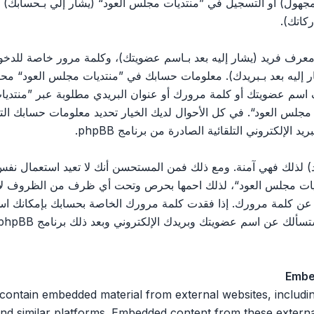
مجهول) أو التسجيل في ”منتديات مجلس العود“ (يشار إلي بـحسابك)
كاتك).
رف فريد (يشار إليه بعد بـاسم عضويتك)، وكلمة مرور خاصة للدخول 
ليه بعد بـبريدك). معلومات حسابك في ”منتديات مجلس العود“ محمية 
اسم عضويتك أو كلمة مرورك أو عنوان البريدي مطلوبة عبر ”منتديات
يات مجلس العود“. في كل الأحوال لديك الخيار تحديد معلومات حسابك ا
الإلكتروني التلقائية الصادرة من برنامج phpBB.
 لذلك فهي آمنة. ومع ذلك فمن المستحسن أنك لا تعيد استعمال نفس 
ت مجلس العود“، لذلك احمها بحرص وتحت أي ظرف من الظروف لا تعط
 ثالث يسألك عن كلمة مرورك. إذا فقدت كلمة مرورك الخاصة بحسابك بإمكان
Embe
 n embedded material from external websites, including but not limited
nd similar platforms. Embedded content from these external