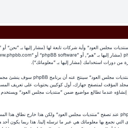
تديات مجلس العود“ وأية شركات تابعة لها (مشار إليها بـ ”نحن“ أو 
معلوماتك تجمع بطريقين، أولًا عبر تصفح ”منتد
لمجلد المؤقت لمتصفح جهازك، أول كوكيين يحتويات على تعريف الم
الكوكي الثالث سيتم إنشاؤه عندما تطالع مواضيع ضمن ”منتديات مجلس العود“ وي
وربما ننشئ كوكيات خارجة عن برنامج phpBB عند تصفح ”منتديات مجلس العود“ ولكن هذا خ
ج phpBB. الطريق الأخرى التي نجمع بها معلوماتك هي عبر ما ترسله إلينا. هذا ربما ي