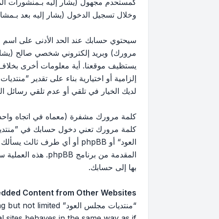
كمستحدم مجهول (يشار إليه بـمنشورات ال
وخلال تسجيل الدخول (يشار إليه بعد بـمشار
سيحتوي حسابك عند الحد الأدنى على اسم مع
مرورك) وبريد إلكتروني شخصي صالح (يشار إ
يستظيف موقعنا. أية معلومات أخرى بخلاف 
إلزامية أو اختيارية بناء على تقدير ”منتد
لديك الخيار في تلقي أو عدم تلقي رسائل البريد 
كلمة مرورك مشفرة (معماه في اتجاه واحد)
كلمة مرورك تعني دخول حسابك في ”منتديا
العود“ أو phpBB أو أي طرف
بها إلى حسابك.
dded Content from Other Websites
“منتديات مجلس العود”
 sites behaves in the same way as if