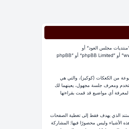
”منتديات مجلس العود“ أو
”https://oudmajlis.net/forum“) و phpBB (مشار إليها بـ ”هم“, أو ”phpBB software“ أو “www.phpbb.com” أو ”phpBB Limited“ أو ”phpBB
يات مجلس العود“ سينتج عنه أن برنامج phpBB سوف ينشئ مجموعة من الكعكات (كوكيز)، والتي هي
ستخدم ومعرف جلسة مجهول، يعينهما لك
ستخدم لمعرفة أي مواضيع قد قمت بقراءتها
ارج نطاق هذا المستند الذي يهدف فقط إلى تغطية الصفحات
كون أحد هذه الأشياء وليس محصورًا فيها: المشاركة