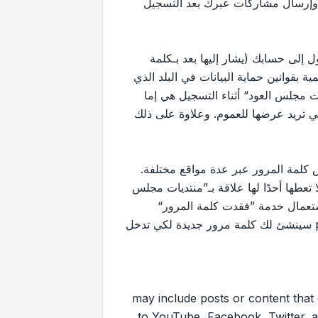
 وإرسال مشاركات عبرك بعد التسجيل
إلى حسابك (يشار إليها بعد بـكلمة
بقوانين حماية البيانات في البلد الذي
 مجلس العود“ أثناء التسجيل هي إما
لتي تريد عرضها للعموم. وعلاوة على ذلك
كلمة المرور عبر عدة مواقع مختلفة.
ها أحدًا لها علاقة بـ”منتديات مجلس
ك استعمال خدمة ”فقدت كلمة المرور“
المقدمة من برنامج phpBB. هذه العملية ستسألك عن اسم عضويتك وبريدك الإلكتروني وبعد ذلك برنامج phpBB سينشئ لك كلمة مرور جديدة لكي تدخل
may include posts or content that contai
to YouTube, Facebook, Twitter, a