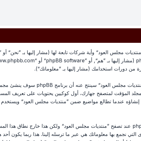
تديات مجلس العود“ وأية شركات تابعة لها (مشار إليها بـ ”نحن“ أو 
معلوماتك تجمع بطريقين، أولًا عبر تصفح ”منتد
لمجلد المؤقت لمتصفح جهازك، أول كوكيين يحتويات على تعريف الم
الكوكي الثالث سيتم إنشاؤه عندما تطالع مواضيع ضمن ”منتديات مجلس العود“ وي
وربما ننشئ كوكيات خارجة عن برنامج phpBB عند تصفح ”منتديات مجلس العود“ ولكن هذا خ
ج phpBB. الطريق الأخرى التي نجمع بها معلوماتك هي عبر ما ترسله إلينا. هذا ربما ي