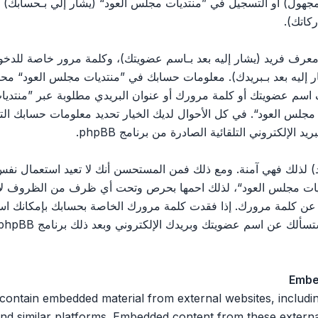
مجهول) أو التسجيل في ”منتديات مجلس العود“ (يشار إلي بـحسابك)
كاتك).
رف فريد (يشار إليه بعد بـاسم عضويتك)، وكلمة مرور خاصة للدخول 
ليه بعد بـبريدك). معلومات حسابك في ”منتديات مجلس العود“ محمية 
اسم عضويتك أو كلمة مرورك أو عنوان البريدي مطلوبة عبر ”منتديات
يات مجلس العود“. في كل الأحوال لديك الخيار تحديد معلومات حسابك ا
الإلكتروني التلقائية الصادرة من برنامج phpBB.
 لذلك فهي آمنة. ومع ذلك فمن المستحسن أنك لا تعيد استعمال نفس 
ت مجلس العود“، لذلك احمها بحرص وتحت أي ظرف من الظروف لا تعط
 ثالث يسألك عن كلمة مرورك. إذا فقدت كلمة مرورك الخاصة بحسابك بإمكان
Embe
 n embedded material from external websites, including but not limited
nd similar platforms. Embedded content from these external