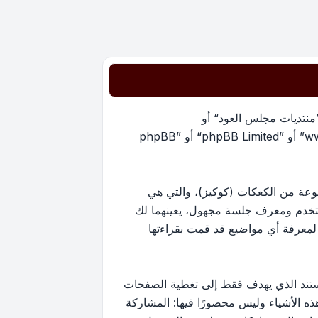
”منتديات مجلس العود“ أو
”https://oudmajlis.net/forum“) و phpBB (مشار إليها بـ ”هم“, أو ”phpBB software“ أو “www.phpbb.com” أو ”phpBB Limited“ أو ”phpBB
يات مجلس العود“ سينتج عنه أن برنامج phpBB سوف ينشئ مجموعة من الكعكات (كوكيز)، والتي هي
ستخدم ومعرف جلسة مجهول، يعينهما لك
ستخدم لمعرفة أي مواضيع قد قمت بقراءتها
ارج نطاق هذا المستند الذي يهدف فقط إلى تغطية الصفحات
كون أحد هذه الأشياء وليس محصورًا فيها: المشاركة