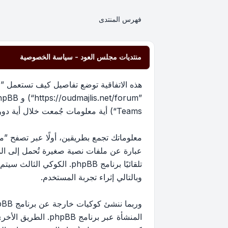
فهرس المنتدى
منتديات مجلس العود - سياسة الخصوصية
هذه الاتفاقية توضع تفاصيل كيف تستعمل ”من
Teams“) أية معلومات جُمعت خلال أية دورة من دورات استخدامك (مشار إليها بـ ”معلوماتك“).
عبارة عن ملفات نصية صغيرة تُحمل إلى ا
تلقائيًا برنامج phpBB. 
وبالتالي إثراء تجربة المستخدم.
المنشأة عبر برنام