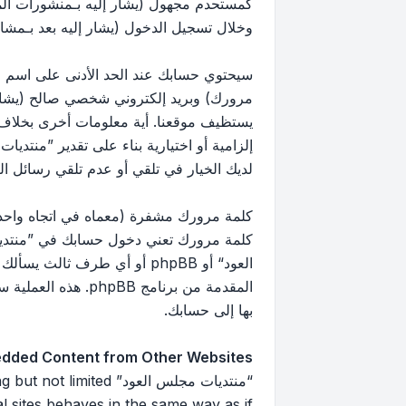
كمستحدم مجهول (يشار إليه بـمنشورات ال
وخلال تسجيل الدخول (يشار إليه بعد بـمشار
سيحتوي حسابك عند الحد الأدنى على اسم مع
مرورك) وبريد إلكتروني شخصي صالح (يشار إ
يستظيف موقعنا. أية معلومات أخرى بخلاف 
إلزامية أو اختيارية بناء على تقدير ”منتد
لديك الخيار في تلقي أو عدم تلقي رسائل البريد 
كلمة مرورك مشفرة (معماه في اتجاه واحد)
كلمة مرورك تعني دخول حسابك في ”منتديا
العود“ أو phpBB أو أي طرف
بها إلى حسابك.
dded Content from Other Websites
“منتديات مجلس العود”
 sites behaves in the same way as if